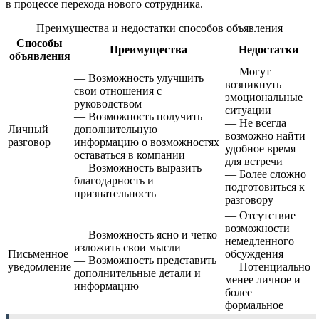
в процессе перехода нового сотрудника.
Преимущества и недостатки способов объявления
Способы
Преимущества
Недостатки
объявления
— Могут
— Возможность улучшить
возникнуть
свои отношения с
эмоциональные
руководством
ситуации
— Возможность получить
— Не всегда
Личный
дополнительную
возможно найти
разговор
информацию о возможностях
удобное время
оставаться в компании
для встречи
— Возможность выразить
— Более сложно
благодарность и
подготовиться к
признательность
разговору
— Отсутствие
возможности
— Возможность ясно и четко
немедленного
изложить свои мысли
Письменное
обсуждения
— Возможность представить
уведомление
— Потенциально
дополнительные детали и
менее личное и
информацию
более
формальное