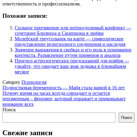
ответственность и профессионализм.
Похожие записи:
Сильное притяжение или непреодолимый конфликт —
сочетание Близнеца и Скорпиона в любви
Молебский треугольник на карте — символическое
представление религиозного соединения и наследия
Значение выражения в скобках и его роль в понимании
контекста. Разъяснение путем примеров и анализа
Прогноз астрологических предсказаний для ноября —
узнайте, что ожидает ваш знак зодиака в ближайшем
месяце
Category
Психология
Навигация
Подростковая беременность — Майя стала мамой в 16 лет
Почему время на часах всегда совпадает и остается
по
неизменным – феномен, который поражает и приковывает
записям
внимание всех
Поиск
Поиск
Свежие записи