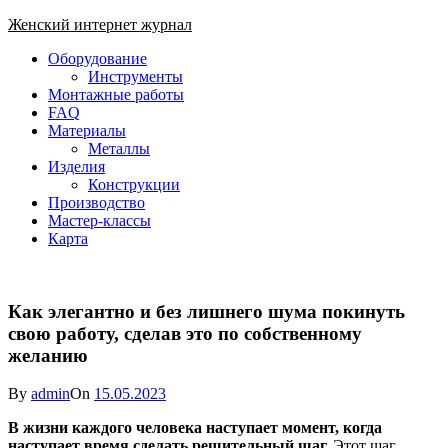
Skip
Женский интернет журнал
to
Close
Оборудование
content
Menu
Инструменты
Монтажные работы
FAQ
Материалы
Металлы
Изделия
Конструкции
Производство
Мастер-классы
Карта
Как элегантно и без лишнего шума покинуть
свою работу, сделав это по собственному
желанию
By
admin
On
15.05.2023
В жизни каждого человека наступает момент, когда
наступает время сделать решительный шаг.
Этот шаг