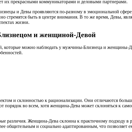
ает их прекрасными коммуникаторами и деловыми партнерами.
Близнецы и Девы проявляются по-разному в эмоциональной сфере
но стремятся быть в центре внимания. В то же время, Девы, яв
спектах жизни.
Близнецом и женщиной-Девой
й, которые можно наблюдать у мужчины-Близнеца и женщины-Дев
обенностей.
ектом и склонностью к рационализации. Они отличаются больш
т порядок во всем, хотя женщина-Дева может склоняться к само
рые различия. Женщина-Дева склонна к практичному подходу в р
лее общительным и социально адаптированным, что позволяет е