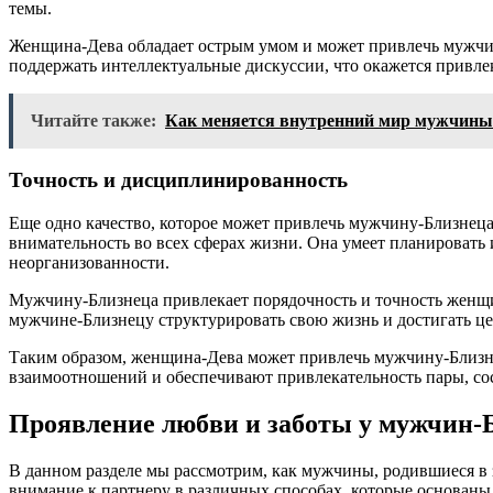
темы.
Женщина-Дева обладает острым умом и может привлечь мужчин
поддержать интеллектуальные дискуссии, что окажется привле
Читайте также:
Как меняется внутренний мир мужчины 
Точность и дисциплинированность
Еще одно качество, которое может привлечь мужчину-Близнец
внимательность во всех сферах жизни. Она умеет планировать
неорганизованности.
Мужчину-Близнеца привлекает порядочность и точность женщи
мужчине-Близнецу структурировать свою жизнь и достигать це
Таким образом, женщина-Дева может привлечь мужчину-Близне
взаимоотношений и обеспечивают привлекательность пары, сост
Проявление любви и заботы у мужчин-
В данном разделе мы рассмотрим, как мужчины, родившиеся в 
внимание к партнеру в различных способах, которые основаны