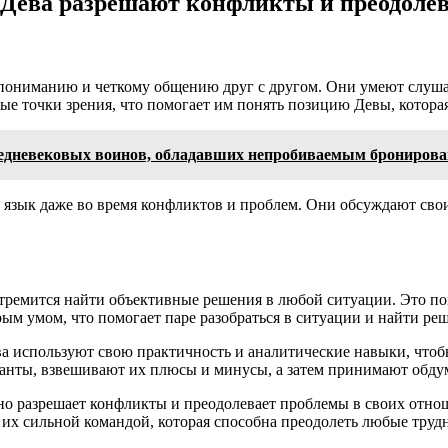
Дева разрешают конфликты и преодолев
пониманию и четкому общению друг с другом. Они умеют слушат
е точки зрения, что помогает им понять позицию Девы, которая 
редневековых воинов, обладавших непробиваемым брониров
ий язык даже во время конфликтов и проблем. Они обсуждают св
стремится найти объективные решения в любой ситуации. Это по
ым умом, что помогает паре разобраться в ситуации и найти ре
 используют свою практичность и аналитические навыки, чтобы
анты, взвешивают их плюсы и минусы, а затем принимают обду
но разрешает конфликты и преодолевает проблемы в своих отн
их сильной командой, которая способна преодолеть любые трудн