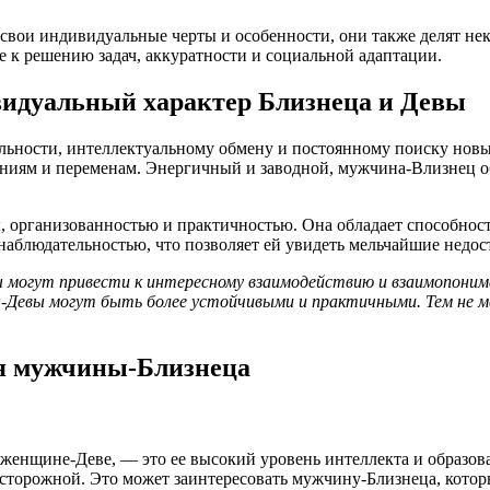
вои индивидуальные черты и особенности, они также делят нек
де к решению задач, аккуратности и социальной адаптации.
видуальный характер Близнеца и Девы
льности, интеллектуальному обмену и постоянному поиску новы
ниям и переменам. Энергичный и заводной, мужчина-Bлизнец о
организованностью и практичностью. Она обладает способность
блюдательностью, что позволяет ей увидеть мельчайшие недост
ы могут привести к интересному взаимодействию и взаимопон
-Девы могут быть более устойчивыми и практичными. Тем не 
я мужчины-Близнеца
в женщине-Деве, — это ее высокий уровень интеллекта и образо
сторожной. Это может заинтересовать мужчину-Близнеца, котор