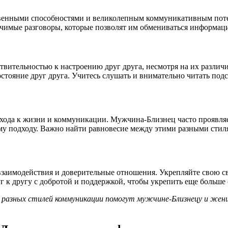
енными способностями и великолепным коммуникативным потенц
ачимые разговоры, которые позволят им обмениваться информаци
ительностью к настроению друг друга, несмотря на их различи
стояние друг друга. Учитесь слушать и внимательно читать под
а к жизни и коммуникации. Мужчина-Близнец часто проявляет л
му подходу. Важно найти равновесие между этими разными стил
аимодействия и доверительные отношения. Укрепляйте свою св
уг к другу с добротой и поддержкой, чтобы укрепить еще больше
т разных стилей коммуникации помогут мужчине-Близнецу и жен