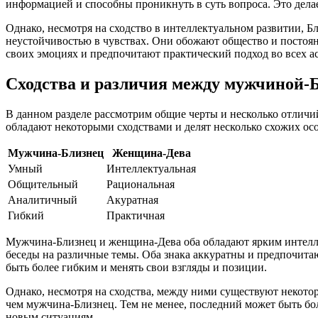
информацией и способны проникнуть в суть вопроса. Это дел
Однако, несмотря на сходство в интеллектуальном развитии, 
неустойчивостью в чувствах. Они обожают общество и постоян
своих эмоциях и предпочитают практический подход во всех а
Сходства и различия между мужчиной-
В данном разделе рассмотрим общие черты и несколько отличи
обладают некоторыми сходствами и делят несколько схожих ос
Мужчина-Близнец
Женщина-Дева
Умный
Интеллектуальная
Общительный
Рациональная
Аналитичный
Акуратная
Гибкий
Практичная
Мужчина-Близнец и женщина-Дева оба обладают ярким интелл
беседы на различные темы. Оба знака аккуратны и предпочитаю
быть более гибким и менять свои взгляды и позиции.
Однако, несмотря на сходства, между ними существуют некото
чем мужчина-Близнец. Тем не менее, последний может быть бо
новым ситуациям.