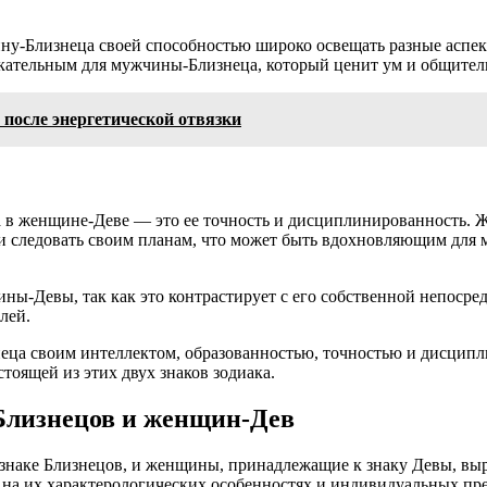
у-Близнеца своей способностью широко освещать разные аспек
кательным для мужчины-Близнеца, который ценит ум и общитель
после энергетической отвязки
а в женщине-Деве — это ее точность и дисциплинированность. 
 и следовать своим планам, что может быть вдохновляющим для
ны-Девы, так как это контрастирует с его собственной непоср
лей.
ца своим интеллектом, образованностью, точностью и дисципли
оящей из этих двух знаков зодиака.
Близнецов и женщин-Дев
знаке Близнецов, и женщины, принадлежащие к знаку Девы, выр
 на их характерологических особенностях и индивидуальных пр