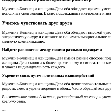
Мужчина-Близнец и женщина-Дева оба обладают яркими умств
пополнить свои знания. Важно поддерживать интересные и зн
Учитесь чувствовать друг друга
Мужчина-Близнец и женщина-Дева оба обладают высокой чувств
энергетическую ауру и с легкостью понимать эмоциональное со
сильную коммуникацию.
Найдите равновесие между своими разными подходами
Мужчина-Близнец и женщина-Дева имеют разные способы подход
женщина-Дева склонна к более практичному и систематическо
и уважая индивидуальность каждого.
Укрепите связь путем позитивных взаимодействий
Мужчина-Близнец и женщина-Дева оба ценят положительные вз
радость, смех и удовлетворение в обоих. Часто обращайтесь др
Внимательное взаимодействие, разнообразный разговор и уче
крепкую связь.