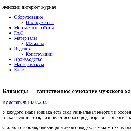
Skip
Женский интернет журнал
to
Close
Оборудование
content
Menu
Инструменты
Монтажные работы
FAQ
Материалы
Металлы
Изделия
Конструкции
Производство
Мастер-классы
Карта
Близнецы — таинственное сочетание мужского ха
By
admin
On
14.07.2023
У каждого знака зодиака есть своя уникальная энергия и особе
знака соединяются, возникает особого рода взрывная энергия, 
С одной стороны, близнецы и девы обладают схожими качества