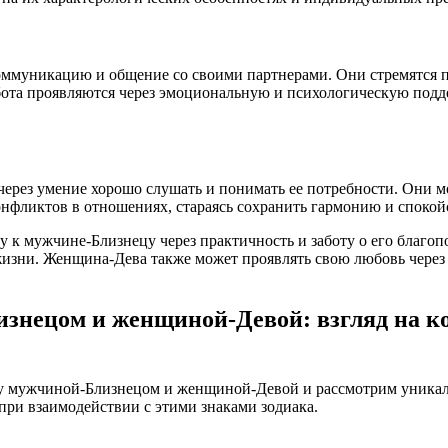
муникацию и общение со своими партнерами. Они стремятся по
бота проявляются через эмоциональную и психологическую подде
з умение хорошо слушать и понимать ее потребности. Они могу
нфликтов в отношениях, стараясь сохранить гармонию и спокой
у к мужчине-Близнецу через практичность и заботу о его благо
й жизни. Женщина-Дева также может проявлять свою любовь чере
знецом и женщиной-Девой: взгляд на 
жду мужчиной-Близнецом и женщиной-Девой и рассмотрим уника
при взаимодействии с этими знаками зодиака.