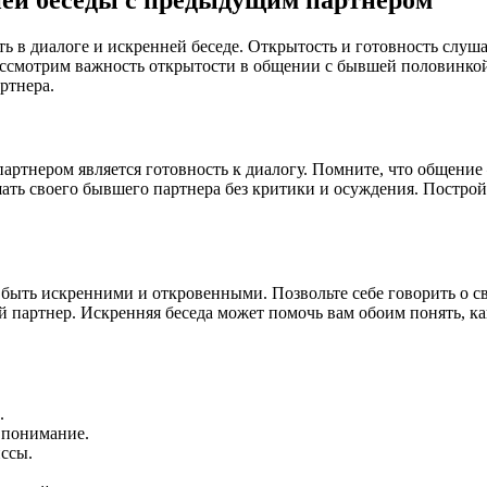
ть в диалоге и искренней беседе. Открытость и готовность слуш
рассмотрим важность открытости в общении с бывшей половинкой
ртнера.
тнером является готовность к диалогу. Помните, что общение –
ть своего бывшего партнера без критики и осуждения. Постройт
 быть искренними и откровенными. Позвольте себе говорить о с
 партнер. Искренняя беседа может помочь вам обоим понять, ка
.
 понимание.
ссы.