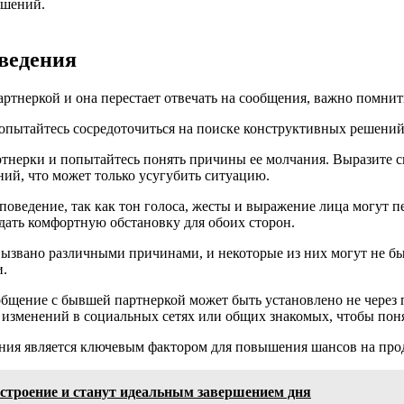
ошений.
оведения
артнеркой и она перестает отвечать на сообщения, важно помни
попытайтесь сосредоточиться на поиске конструктивных решени
ерки и попытайтесь понять причины ее молчания. Выразите сво
ий, что может только усугубить ситуацию.
поведение, так как тон голоса, жесты и выражение лица могут 
дать комфортную обстановку для обоих сторон.
звано различными причинами, и некоторые из них могут не быт
и.
 общение с бывшей партнеркой может быть установлено не через 
 изменений в социальных сетях или общих знакомых, чтобы пон
дения является ключевым фактором для повышения шансов на пр
строение и станут идеальным завершением дня