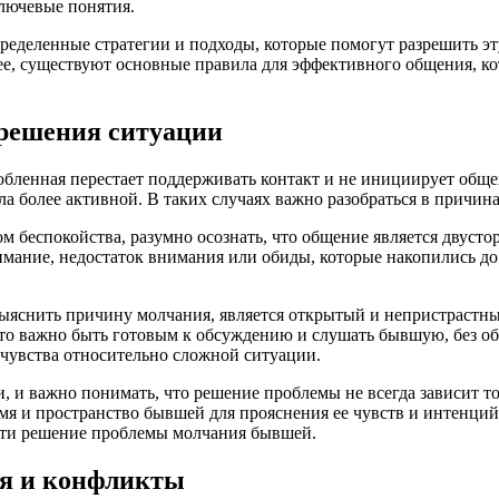
лючевые понятия.
пределенные стратегии и подходы, которые помогут разрешить 
ее, существуют основные правила для эффективного общения, кот
решения ситуации
юбленная перестает поддерживать контакт и не инициирует обще
ла более активной. В таких случаях важно разобраться в причи
м беспокойства, разумно осознать, что общение является двуст
ание, недостаток внимания или обиды, которые накопились до 
ыяснить причину молчания, является открытый и непристрастны
то важно быть готовым к обсуждению и слушать бывшую, без обв
 чувства относительно сложной ситуации.
и важно понимать, что решение проблемы не всегда зависит тол
емя и пространство бывшей для прояснения ее чувств и интенци
йти решение проблемы молчания бывшей.
я и конфликты