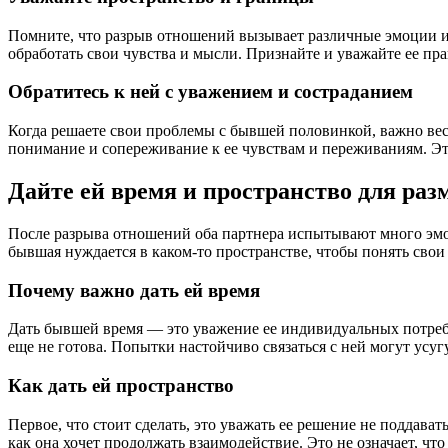
Помните, что разрыв отношений вызывает различные эмоции и 
обработать свои чувства и мысли. Признайте и уважайте ее пр
Обратитесь к ней с уважением и состраданием
Когда решаете свои проблемы с бывшей половинкой, важно вес
понимание и сопереживание к ее чувствам и переживаниям. Эт
Дайте ей время и пространство для ра
После разрыва отношений оба партнера испытывают много эмоц
бывшая нуждается в каком-то пространстве, чтобы понять сво
Почему важно дать ей время
Дать бывшей время — это уважение ее индивидуальных потребно
еще не готова. Попытки настойчиво связаться с ней могут усу
Как дать ей пространство
Первое, что стоит сделать, это уважать ее решение не поддава
как она хочет продолжать взаимодействие. Это не означает, чт