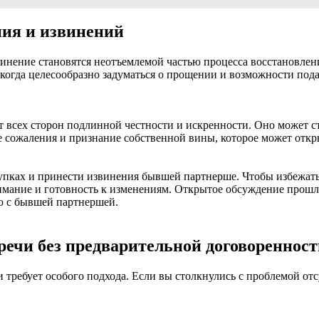
ния и извинений
нение становятся неотъемлемой частью процесса восстановлени
огда целесообразно задуматься о прощении и возможности пода
 всех сторон подлинной честности и искренности. Оно может с
сожаления и признание собственной вины, которое может откр
ступках и принести извинения бывшей партнерше. Чтобы избежа
нимание и готовность к изменениям. Открытое обсуждение прош
 с бывшей партнершей.
речи без предварительной договореннос
ребует особого подхода. Если вы столкнулись с проблемой отс