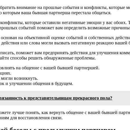
 обратить внимание на прошлые события и конфликты, которые 
о которым ваша бывшая партнерша перестала общаться.
конфликты, которые оставили негативные эмоции у вас обоих. 
прошлых событий поможет вам определить возможные причины,
 основан на объективной оценке событий и собственных действ
е действия или слова могли вызвать негативную реакцию вашей
 писать, поможет вам предпринять действия для улучшения ком
 найти способы решить обнаруженные проблемы.
овлиять на общение с вашей бывшей партнершей.
ациях.
 могли возникнуть.
ок и улучшении общения в будущем.
язанность к представительницам прекрасного пола?
ожете лучше понять, как вернуть общение с вашей бывшей парт
иям для восстановления связи.
ней беседы с предыдущим партнером