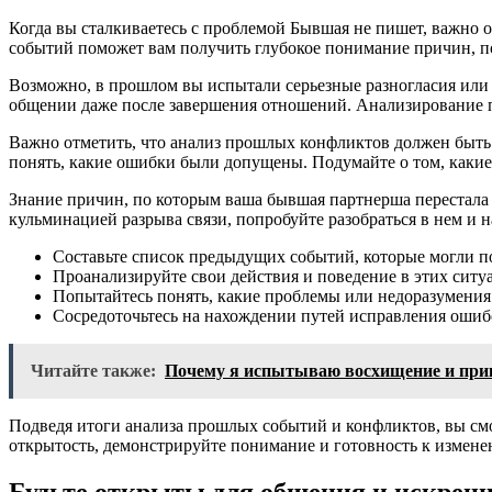
Когда вы сталкиваетесь с проблемой Бывшая не пишет, важно
событий поможет вам получить глубокое понимание причин, п
Возможно, в прошлом вы испытали серьезные разногласия или 
общении даже после завершения отношений. Анализирование 
Важно отметить, что анализ прошлых конфликтов должен быть
понять, какие ошибки были допущены. Подумайте о том, каки
Знание причин, по которым ваша бывшая партнерша перестала
кульминацией разрыва связи, попробуйте разобраться в нем и
Составьте список предыдущих событий, которые могли п
Проанализируйте свои действия и поведение в этих ситу
Попытайтесь понять, какие проблемы или недоразумения
Сосредоточьтесь на нахождении путей исправления ошиб
Читайте также:
Почему я испытываю восхищение и прив
Подведя итоги анализа прошлых событий и конфликтов, вы см
открытость, демонстрируйте понимание и готовность к изменен
Будьте открыты для общения и искрен