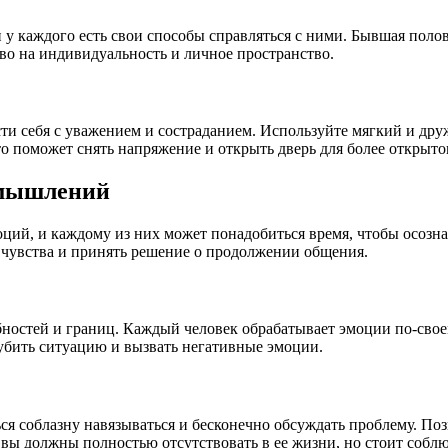
у каждого есть свои способы справляться с ними. Бывшая полов
аво на индивидуальность и личное пространство.
ти себя с уважением и состраданием. Используйте мягкий и др
о поможет снять напряжение и открыть дверь для более открыто
змышлений
ий, и каждому из них может понадобиться время, чтобы осозна
и чувства и принять решение о продолжении общения.
стей и границ. Каждый человек обрабатывает эмоции по-своему,
губить ситуацию и вызвать негативные эмоции.
ться соблазну навязываться и бесконечно обсуждать проблему. По
о вы должны полностью отсутствовать в ее жизни, но стоит собл