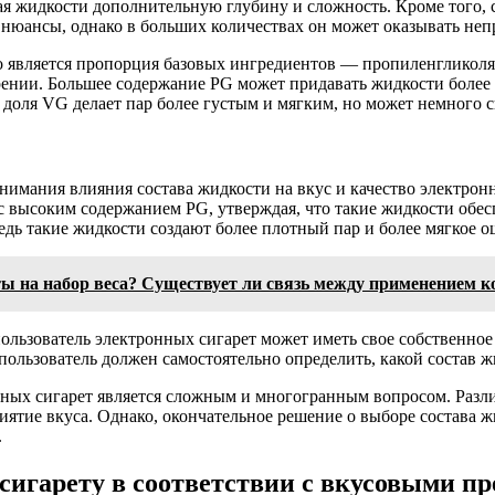
я жидкости дополнительную глубину и сложность. Кроме того, с
 нюансы, однако в больших количествах он может оказывать не
о является пропорция базовых ингредиентов — пропиленгликоля
ении. Большее содержание PG может придавать жидкости более 
я доля VG делает пар более густым и мягким, но может немного
нимания влияния состава жидкости на вкус и качество электрон
с высоким содержанием PG, утверждая, что такие жидкости обе
дь такие жидкости создают более плотный пар и более мягкое 
 на набор веса? Существует ли связь между применением ко
ользователь электронных сигарет может иметь свое собственно
ользователь должен самостоятельно определить, какой состав ж
онных сигарет является сложным и многогранным вопросом. Разл
ятие вкуса. Однако, окончательное решение о выборе состава жи
.
сигарету в соответствии с вкусовыми п