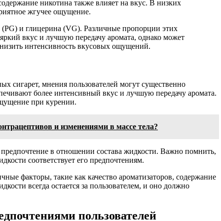
одержание никотина также влияет на вкус. В низких
приятное жгучее ощущение.
 (PG) и глицерина (VG). Различные пропорции этих
яркий вкус и лучшую передачу аромата, однако может
 снизить интенсивность вкусовых ощущений.
ных сигарет, мнения пользователей могут существенно
спечивают более интенсивный вкус и лучшую передачу аромата.
ощущение при курении.
нтрацептивов и изменениями в массе тела?
е предпочтение в отношении состава жидкости. Важно помнить,
идкости соответствует его предпочтениям.
ичные факторы, такие как качество ароматизаторов, содержание
дкости всегда остается за пользователем, и оно должно
редпочтениями пользователей