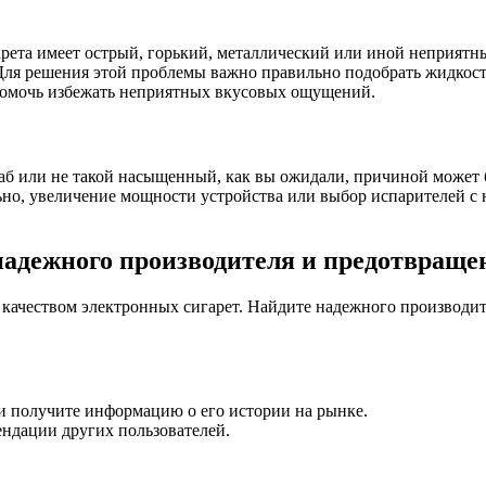
гарета имеет острый, горький, металлический или иной неприят
Для решения этой проблемы важно правильно подобрать жидкос
 помочь избежать неприятных вкусовых ощущений.
лаб или не такой насыщенный, как вы ожидали, причиной может
льно, увеличение мощности устройства или выбор испарителей 
надежного производителя и предотвраще
 качеством электронных сигарет. Найдите надежного производит
и получите информацию о его истории на рынке.
ендации других пользователей.