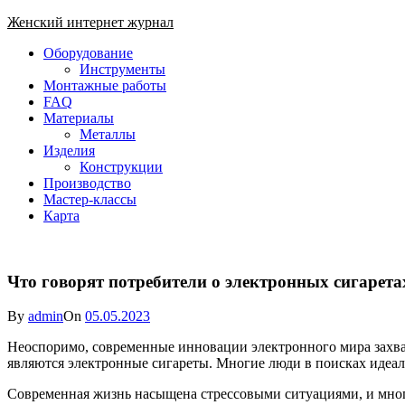
Skip
Женский интернет журнал
to
Close
Оборудование
content
Menu
Инструменты
Монтажные работы
FAQ
Материалы
Металлы
Изделия
Конструкции
Производство
Мастер-классы
Карта
Что говорят потребители о электронных сигарет
By
admin
On
05.05.2023
Неоспоримо, современные инновации электронного мира захв
являются электронные сигареты. Многие люди в поисках идеал
Современная жизнь насыщена стрессовыми ситуациями, и мног