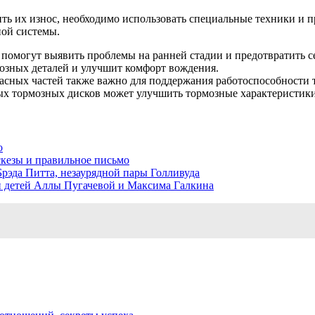
ть их износ, необходимо использовать специальные техники и п
ной системы.
 помогут выявить проблемы на ранней стадии и предотвратить с
озных деталей и улучшит комфорт вождения.
асных частей также важно для поддержания работоспособности 
х тормозных дисков может улучшить тормозные характеристики а
о
скезы и правильное письмо
эда Питта, незаурядной пары Голливуда
 детей Аллы Пугачевой и Максима Галкина