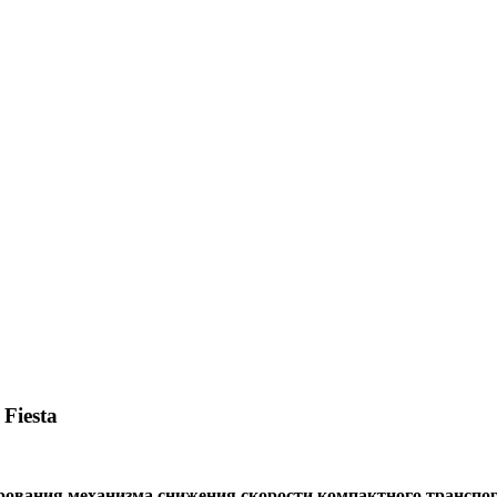
Fiesta
ования механизма снижения скорости компактного транспор