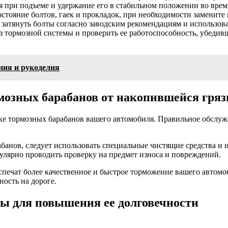
 при подъеме и удержание его в стабильном положении во врем
стояние болтов, гаек и прокладок, при необходимости замените
затянуть болты согласно заводским рекомендациям и использов
з тормозной системы и проверить ее работоспособность, убедив
ния и рукоделия
озных барабанов от накопившейся гряз
ке тормозных барабанов вашего автомобиля. Правильное обслуж
анов, следует использовать специальные чистящие средства и и
гулярно проводить проверку на предмет износа и повреждений.
спечат более качественное и быстрое торможение вашего автомо
ость на дороге.
ы для повышения ее долговечности