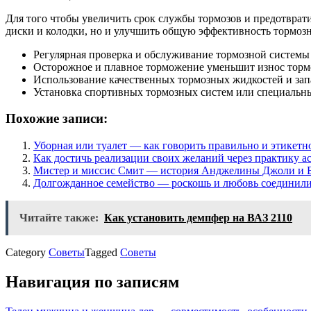
Для того чтобы увеличить срок службы тормозов и предотврати
диски и колодки, но и улучшить общую эффективность тормоз
Регулярная проверка и обслуживание тормозной системы
Осторожное и плавное торможение уменьшит износ торм
Использование качественных тормозных жидкостей и зап
Установка спортивных тормозных систем или специальны
Похожие записи:
Уборная или туалет — как говорить правильно и этикетн
Как достичь реализации своих желаний через практику а
Мистер и миссис Смит — история Анджелины Джоли и Бр
Долгожданное семейство — роскошь и любовь соединили
Читайте также:
Как установить демпфер на ВАЗ 2110
Category
Советы
Tagged
Советы
Навигация по записям