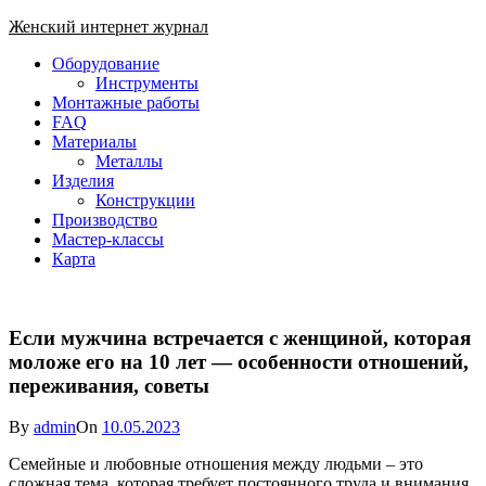
Skip
Женский интернет журнал
to
Close
Оборудование
content
Menu
Инструменты
Монтажные работы
FAQ
Материалы
Металлы
Изделия
Конструкции
Производство
Мастер-классы
Карта
Если мужчина встречается с женщиной, которая
моложе его на 10 лет — особенности отношений,
переживания, советы
By
admin
On
10.05.2023
Семейные и любовные отношения между людьми – это
сложная тема, которая требует постоянного труда и внимания.