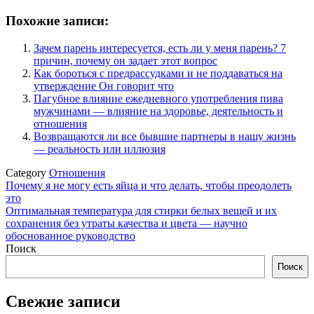
Похожие записи:
Зачем парень интересуется, есть ли у меня парень? 7
причин, почему он задает этот вопрос
Как бороться с предрассудками и не поддаваться на
утверждение Он говорит что
Пагубное влияние ежедневного употребления пива
мужчинами — влияние на здоровье, деятельность и
отношения
Возвращаются ли все бывшие партнеры в нашу жизнь
— реальность или иллюзия
Category
Отношения
Навигация
Почему я не могу есть яйца и что делать, чтобы преодолеть
это
по
Оптимальная температура для стирки белых вещей и их
записям
сохранения без утраты качества и цвета — научно
обоснованное руководство
Поиск
Поиск
Свежие записи