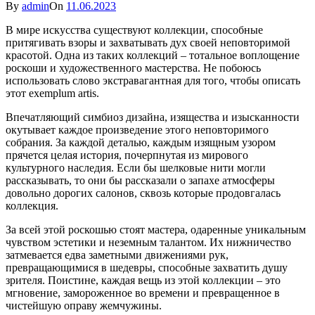
By
admin
On
11.06.2023
В мире искусства существуют коллекции, способные
притягивать взоры и захватывать дух своей неповторимой
красотой. Одна из таких коллекций – тотальное воплощение
роскоши и художественного мастерства. Не побоюсь
использовать слово экстравагантная для того, чтобы описать
этот exemplum artis.
Впечатляющий симбиоз дизайна, изящества и изысканности
окутывает каждое произведение этого неповторимого
собрания. За каждой деталью, каждым изящным узором
прячется целая история, почерпнутая из мирового
культурного наследия. Если бы шелковые нити могли
рассказывать, то они бы рассказали о запахе атмосферы
довольно дорогих салонов, сквозь которые продовгалась
коллекция.
За всей этой роскошью стоят мастера, одаренные уникальным
чувством эстетики и неземным талантом. Их нижничество
затмевается едва заметными движениями рук,
превращающимися в шедевры, способные захватить душу
зрителя. Поистине, каждая вещь из этой коллекции – это
мгновение, замороженное во времени и превращенное в
чистейшую оправу жемчужины.