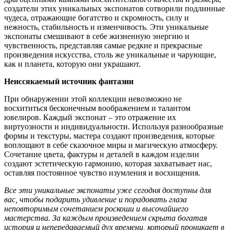
создатели этих уникальных экспонатов сотворили подлинные
чудеса, отражающие богатство и скромность, силу и
нежность, стабильность и изменчивость. Эти уникальные
экспонаты смешивают в себе жизненную энергию и
чувственность, представляя самые редкие и прекрасные
произведения искусства, столь же уникальные и чарующие,
как и планета, которую они украшают.
Неиссякаемый источник фантазии
При обнаружении этой коллекции невозможно не
восхититься бесконечным воображением и талантом
ювелиров. Каждый экспонат – это отражение их
виртуозности и индивидуальности. Используя разнообразные
формы и текстуры, мастера создают произведения, которые
воплощают в себе сказочное миры и магическую атмосферу.
Сочетание цвета, фактуры и деталей в каждом изделии
создают эстетическую гармонию, которая захватывает нас,
оставляя постоянное чувство изумления и восхищения.
Все эти уникальные экспонаты уже сегодня доступны для
вас, чтобы подарить удивление и порадовать глаза
неповторимым сочетанием роскоши и высочайшего
мастерства. За каждым произведением скрыта богатая
история и непередаваемый дух времени, который проникает в