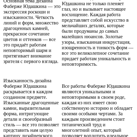
Основная тема дизайна
Юдашкина не только пленяет
Фаберже Юдашкина — это
глаз, но и вызывает настоящее
экспрессия роскоши и
восхищение. Каждая работа
изысканности. Четкость
представляет собой искусство в
линий и форм, множество
мельчайших деталях, которые
драгоценных камней,
были продуманы до самых
прекрасное сочетание
малейших нюансов. Золотые
цветов и оттенков — все
узоры, изысканная инкрустация,
это придаёт работам
изощренность и тонкость форм —
неповторимый шарм и
все это великолепное сочетание
притягивает внимание
придает работам уникальность и
зрителя с первого взгляда.
неповторимость.
Изысканность дизайна
Фаберже Юдашкина
Все работы Фаберже Юдашкина
раскрывается в каждом
являются уникальными и
созданном предмете.
неповторимыми в своем роде,
Изысканные драгоценные
каждая из них имеет свою
камни, выразительная
собственную историю и обладает
форма, интригующие
своими особыми чертами. За
детали и своеобразный
каждым произведением стоит
стиль — все это позволяет
титанический труд и
представить нам целую
многолетний опыт, который
картину дизайнерского
позволяет воплотить идеальное