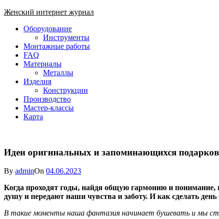
Skip
Женский интернет журнал
to
Close
Оборудование
content
Menu
Инструменты
Монтажные работы
FAQ
Материалы
Металлы
Изделия
Конструкции
Производство
Мастер-классы
Карта
Идеи оригинальных и запоминающихся подарков д
By
admin
On
04.06.2023
Когда проходят годы, найдя общую гармонию и понимание, 
душу и передают наши чувства и заботу. И как сделать ден
В такие моменты наша фантазия начинает бушевать и мы стар