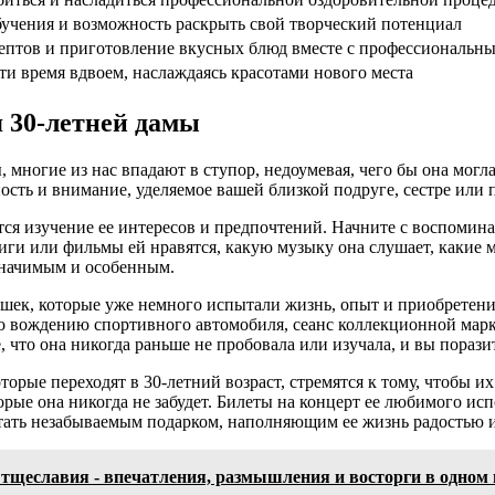
учения и возможность раскрыть свой творческий потенциал
ептов и приготовление вкусных блюд вместе с профессиональн
и время вдвоем, наслаждаясь красотами нового места
 30-летней дамы
 многие из нас впадают в ступор, недоумевая, чего бы она мог
сть и внимание, уделяемое вашей близкой подруге, сестре или 
я изучение ее интересов и предпочтений. Начните с воспоминан
ниги или фильмы ей нравятся, какую музыку она слушает, какие
значимым и особенным.
шек, которые уже немного испытали жизнь, опыт и приобретени
о вождению спортивного автомобиля, сеанс коллекционной марки
 что она никогда раньше не пробовала или изучала, и вы поразит
которые переходят в 30-летний возраст, стремятся к тому, чтоб
рые она никогда не забудет. Билеты на концерт ее любимого исп
тать незабываемым подарком, наполняющим ее жизнь радостью 
щеславия - впечатления, размышления и восторги в одном 