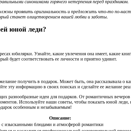
равильными синонимами горячего нетерпения перед праздником.
должны проявить оригинальность и предложить что-то по-насто
орый станет олицетворением вашей любви и заботы.
ней юной леди?
ресах юбилярки. Узнайте, какие увлечения она имеет, какие кни
рый будет соответствовать ее личности и приятно удивит.
 желание получить в подарок. Может быть, она рассказывала о к
йте эту информацию в своих поисках и сделайте ее желание реа
щих разнообразные идеи для подарков. От романтичных вечеров
ментов. Используйте наши советы, чтобы показать юной леди, к
подарок особенным и незабываемым!
Описание:
 с изысканными блюдами и атмосферой романтики
биться и насладиться профессиональной оздоровительной проце