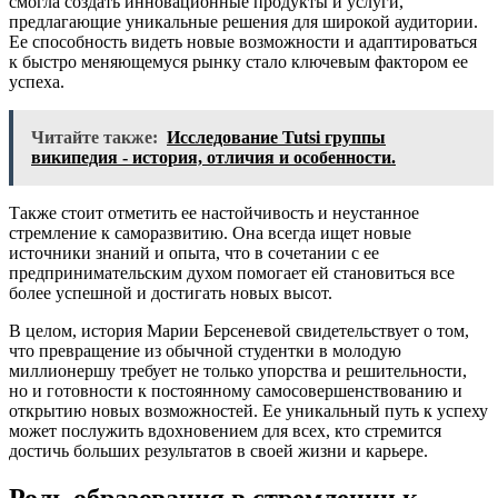
смогла создать инновационные продукты и услуги,
предлагающие уникальные решения для широкой аудитории.
Ее способность видеть новые возможности и адаптироваться
к быстро меняющемуся рынку стало ключевым фактором ее
успеха.
Читайте также:
Исследование Tutsi группы
википедия - история, отличия и особенности.
Также стоит отметить ее настойчивость и неустанное
стремление к саморазвитию. Она всегда ищет новые
источники знаний и опыта, что в сочетании с ее
предпринимательским духом помогает ей становиться все
более успешной и достигать новых высот.
В целом, история Марии Берсеневой свидетельствует о том,
что превращение из обычной студентки в молодую
миллионершу требует не только упорства и решительности,
но и готовности к постоянному самосовершенствованию и
открытию новых возможностей. Ее уникальный путь к успеху
может послужить вдохновением для всех, кто стремится
достичь больших результатов в своей жизни и карьере.
Роль образования в стремлении к