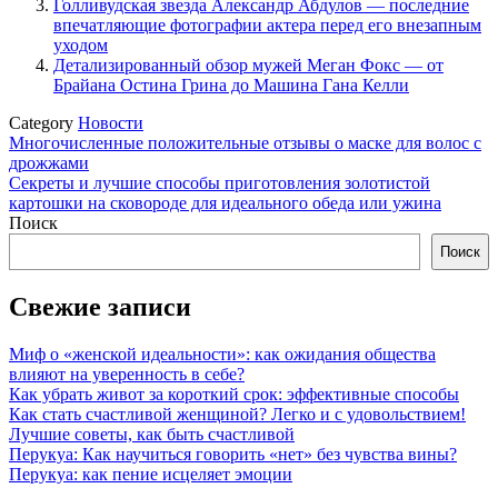
Голливудская звезда Александр Абдулов — последние
впечатляющие фотографии актера перед его внезапным
уходом
Детализированный обзор мужей Меган Фокс — от
Брайана Остина Грина до Машина Гана Келли
Category
Новости
Навигация
Многочисленные положительные отзывы о маске для волос с
дрожжами
по
Секреты и лучшие способы приготовления золотистой
записям
картошки на сковороде для идеального обеда или ужина
Поиск
Поиск
Свежие записи
Миф о «женской идеальности»: как ожидания общества
влияют на уверенность в себе?
Как убрать живот за короткий срок: эффективные способы
Как стать счастливой женщиной? Легко и с удовольствием!
Лучшие советы, как быть счастливой
Перукуа: Как научиться говорить «нет» без чувства вины?
Перукуа: как пение исцеляет эмоции