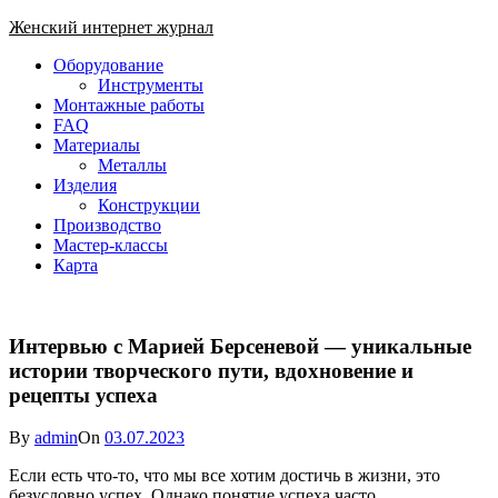
Skip
Женский интернет журнал
to
Close
Оборудование
content
Menu
Инструменты
Монтажные работы
FAQ
Материалы
Металлы
Изделия
Конструкции
Производство
Мастер-классы
Карта
Интервью с Марией Берсеневой — уникальные
истории творческого пути, вдохновение и
рецепты успеха
By
admin
On
03.07.2023
Если есть что-то, что мы все хотим достичь в жизни, это
безусловно успех. Однако понятие успеха часто