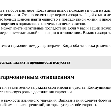
 в выборе партнера. Когда люди имеют похожие взгляды на жизн
ые ценности. Это позволяет партнерам находить общий язык и д
вас больше шансов найти единство в повседневной жизни и прео
етворения в одинаковых ключевых аспектах жизни.
может иметь негативные последствия. Если у вас и вашей возл
амере и нежелательной стагнации в отношениях. Важно находить
.
азателем гармонии между партнерами. Когда оба человека разде
спеха, талант и преданность искусству
к гармоничным отношениям
уга и уважительно выражать свои мысли и чувства. Коммуникац
ет ключевую роль в достижении гармонии.
 важности взаимного уважения. Высказывания следует формулиро
гибким в поиске решений, которые устроят обе стороны.