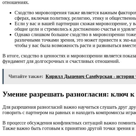
отношениях.
Сходство мировоззрения также является важным фактором
сферах, включая политику, религию, этику и общественн
Если у вас и вашей партнерши схожая мировоззрение, у 
общие цели и стремились к достижению счастья и удовл
Однако слишком большое сходство в мировоззрении тоже 
различными точками зрения, это может привести к эхо-к
чтобы у вас была возможность расти и развиваться вместе
В итоге, сходство в ценностях и мировоззрении является пок
фундамент для долгосрочных и счастливых отношений.
Читайте также:
Кирилл Дыцевич Самбурская - история у
Умение разрешать разногласия: ключ 
Для разрешения разногласий важно научиться слушать друг др
говорить с партнером на равных и находить компромиссы игра
В процессе обсуждения конфликтных ситуаций важно помнить о
Также важно быть готовым к принятию другой точки зрения и 