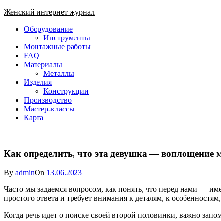
Skip
Женский интернет журнал
to
Close
Оборудование
content
Menu
Инструменты
Монтажные работы
FAQ
Материалы
Металлы
Изделия
Конструкции
Производство
Мастер-классы
Карта
Как определить, что эта девушка — воплощение 
By
admin
On
13.06.2023
Часто мы задаемся вопросом, как понять, что перед нами — им
простого ответа и требует внимания к деталям, к особенностя
Когда речь идет о поиске своей второй половинки, важно запом