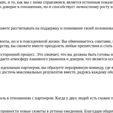
х, и то, как мы с ними справляемся, является истинным показа
и доверие в отношениях, но и способствует личностному росту 
да можете рассчитывать на поддержку и понимание своей половинк
нты, но и в повседневной жизни. Вы обмениваетесь советами, 
ерству, вы сможете вместе преодолеть любые препятствия и стат
усторонний процесс. Это означает, что вы должны быть готовы 
здаете атмосферу взаимного уважения и доверия, что является о
 идеальным партнером, вы образуете неразрывную команду, где 
 достичь максимальных результатов вместе, радуясь каждому о
 в отношениях с партнером. Когда у двух людей есть схожие пр
привнести новые сюжеты в рутины ежедневия. Благодаря общим