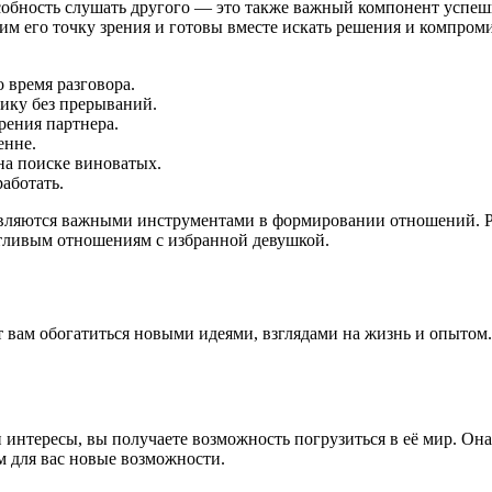
собность слушать другого — это также важный компонент успе
ним его точку зрения и готовы вместе искать решения и компро
 время разговора.
ику без прерываний.
рения партнера.
енне.
 на поиске виноватых.
аботать.
являются важными инструментами в формировании отношений. Р
стливым отношениям с избранной девушкой.
вам обогатиться новыми идеями, взглядами на жизнь и опытом. 
и интересы, вы получаете возможность погрузиться в её мир. Он
м для вас новые возможности.