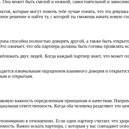
. Она может быть смелой и нежной, самостоятельной и зависимой
ктов, которые могут помочь тебе лучше понять, что эта девушка 
рное решение и найти ту, с которой ты сможешь начать новую гл
рона способна полностью доверять другой, а также быть открыт
Это означает, что оба партнера должны быть готовы проявлять и
иближать двух людей. Когда каждый партнер знает, что может п
ождается изначальным ощущением взаимного доверия и открытост
нным и открытым.
инаковую важность определенным принципам и качествам. Наприм
иальная ответственность. Когда оба человека разделяют эти цен
епониманию в отношениях. Если один партнер считает, что здор
стимость. Важно искать партнера, с которым у вас совпадают ос