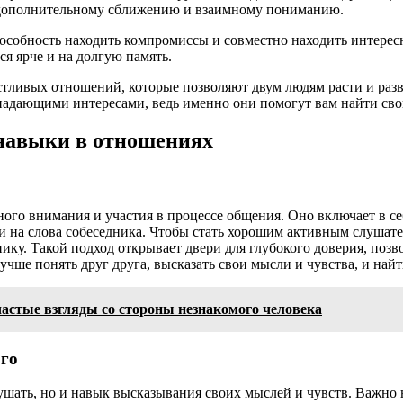
ет дополнительному сближению и взаимному пониманию.
обность находить компромиссы и совместно находить интересны
я ярче и на долгую память.
астливых отношений, которые позволяют двум людям расти и разв
овпадающими интересами, ведь именно они помогут вам найти с
навыки в отношениях
ого внимания и участия в процессе общения. Оно включает в се
и на слова собеседника. Чтобы стать хорошим активным слушате
ику. Такой подход открывает двери для глубокого доверия, позво
ше понять друг друга, высказать свои мысли и чувства, и най
частые взгляды со стороны незнакомого человека
ого
ать, но и навык высказывания своих мыслей и чувств. Важно на