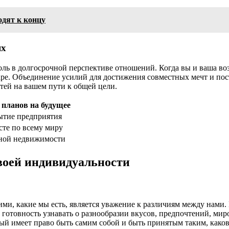
одят к концу
ях
ь в долгосрочной перспективе отношений. Когда вы и ваша воз
ре. Объединение усилий для достижения совместных мечт и пос
ей на вашем пути к общей цели.
планов на будущее
ытие предприятия
сте по всему миру
ной недвижимости
своей индивидуальности
ими, какие мы есть, является уважение к различиям между нам
готовность узнавать о разнообразии вкусов, предпочтений, мир
й имеет право быть самим собой и быть принятым таким, каков 