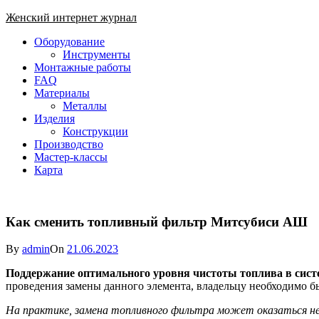
Skip
Женский интернет журнал
to
Close
Оборудование
content
Menu
Инструменты
Монтажные работы
FAQ
Материалы
Металлы
Изделия
Конструкции
Производство
Мастер-классы
Карта
Как сменить топливный фильтр Митсубиси АШ
By
admin
On
21.06.2023
Поддержание оптимального уровня чистоты топлива в сист
проведения замены данного элемента, владельцу необходимо 
На практике, замена топливного фильтра может оказаться н