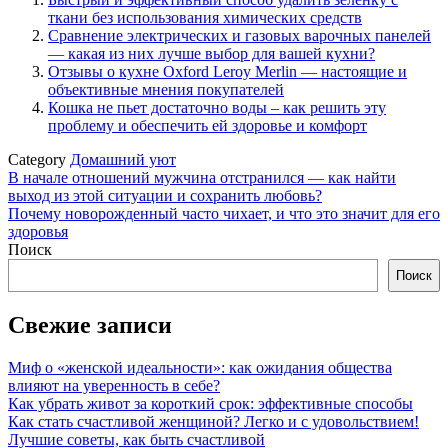
ткани без использования химических средств
Сравнение электрических и газовых варочных панелей
— какая из них лучше выбор для вашей кухни?
Отзывы о кухне Oxford Leroy Merlin — настоящие и
объективные мнения покупателей
Кошка не пьет достаточно воды – как решить эту
проблему и обеспечить ей здоровье и комфорт
Category
Домашний уют
Навигация
В начале отношений мужчина отстранился — как найти
выход из этой ситуации и сохранить любовь?
по
Почему новорожденный часто чихает, и что это значит для его
записям
здоровья
Поиск
Поиск
Свежие записи
Миф о «женской идеальности»: как ожидания общества
влияют на уверенность в себе?
Как убрать живот за короткий срок: эффективные способы
Как стать счастливой женщиной? Легко и с удовольствием!
Лучшие советы, как быть счастливой