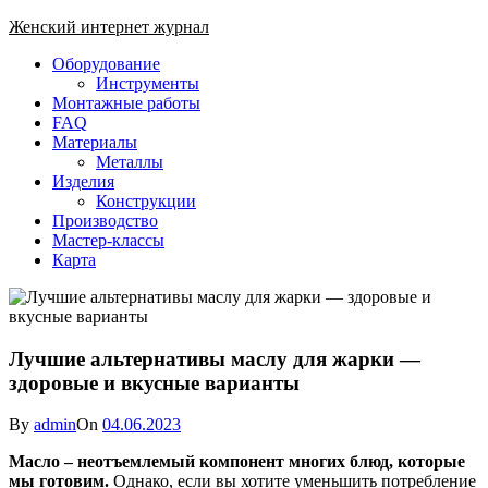
Skip
Женский интернет журнал
to
Close
Оборудование
content
Menu
Инструменты
Монтажные работы
FAQ
Материалы
Металлы
Изделия
Конструкции
Производство
Мастер-классы
Карта
Лучшие альтернативы маслу для жарки —
здоровые и вкусные варианты
By
admin
On
04.06.2023
Масло – неотъемлемый компонент многих блюд, которые
мы готовим.
Однако, если вы хотите уменьшить потребление