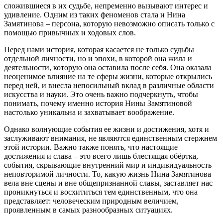
сложившиеся в их судьбе, непременно вызывают интерес и
удивление. Одним из таких феноменов стала и Нина
Замятинова – персона, которую невозможно описать только с
помощью привычных и ходовых слов.
Перед нами история, которая касается не только судьбы
отдельной личности, но и эпохи, в которой она жила и
деятельности, которую она оставила после себя. Она оказала
неоценимое влияние на те сферы жизни, которые открылись
перед ней, и внесла непосильный вклад в различные области
искусства и науки. Это очень важно подчеркнуть, чтобы
понимать, почему именно история Нины Замятиновой
настолько уникальна и захватывает воображение.
Однако волнующие события ее жизни и достижения, хотя и
заслуживают внимания, не являются единственным стержнем
этой истории. Важно также понять, что настоящие
достижения и слава – это всего лишь блестящая обёртка,
события, скрывающие внутренний мир и индивидуальность
неповторимой личности. То, какую жизнь Нина Замятинова
вела вне сцены и вне общепризнанной славы, заставляет нас
проникнуться и восхититься тем единственным, что она
представляет: человеческим природным величием,
проявленным в самых разнообразных ситуациях.