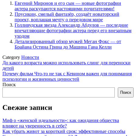
Евгений Миронов и его сын — новые фотографии
актера раскупаются настоящими почитателями!
Прусикин, смелый фантазёр, создаёт новаторский
проект, воплащая мечту о передовом мире
Голливудская звезда Александр Абдулов — последние
впечатляющие фотографии актера перед его внезапным
уходом
Детализированный обзор мужей Меган Фокс — от
Брайана Остина Грина до Машина Гана Келли
Category
Новости
Навигация
До какого возраста можно использовать слинг для переноски
детей
по
Почему фильм Что-то не так с Кевином важен для понимания
записям
психологии и жизненных ценностей
Поиск
Поиск
Свежие записи
Миф о «женской идеальности»: как ожидания общества
влияют на уверенность в себе?
Как убрать живот за короткий срок: эффективные способы