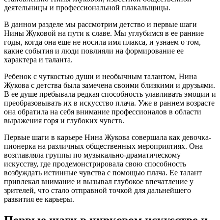
деятельницы и профессиональной плакальщицы.
В данном разделе мы рассмотрим детство и первые шаги
Нины Жуковой на пути к славе. Мы углубимся в ее ранние
годы, когда она еще не носила имя плакса, и узнаем о том,
какие события и люди повлияли на формирование ее
характера и таланта.
Ребенок с чуткостью души и необычным талантом, Нина
Жукова с детства была замечена своими близкими и друзьями.
В ее душе пребывала редкая способность улавливать эмоции и
преобразовывать их в искусство плача. Уже в раннем возрасте
она обратила на себя внимание профессионалов в области
выражения горя и глубоких чувств.
Первые шаги в карьере Нина Жукова совершала как девочка-
пионерка на различных общественных мероприятиях. Она
возглавляла группы по музыкально-драматическому
искусству, где продемонстрировала свою способность
возбуждать истинные чувства с помощью плача. Ее талант
привлекал внимание и вызывал глубокое впечатление у
зрителей, что стало отправной точкой для дальнейшего
развития ее карьеры.
Первые шаги в цирковом искусстве и