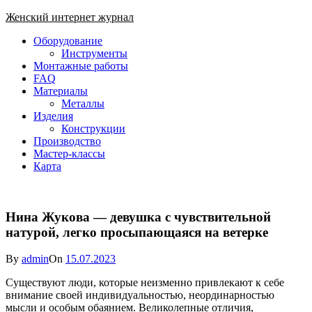
Skip
Женский интернет журнал
to
Close
Оборудование
content
Menu
Инструменты
Монтажные работы
FAQ
Материалы
Металлы
Изделия
Конструкции
Производство
Мастер-классы
Карта
Нина Жукова — девушка с чувствительной
натурой, легко просыпающаяся на ветерке
By
admin
On
15.07.2023
Существуют люди, которые неизменно привлекают к себе
внимание своей индивидуальностью, неординарностью
мысли и особым обаянием. Великолепные отличия,