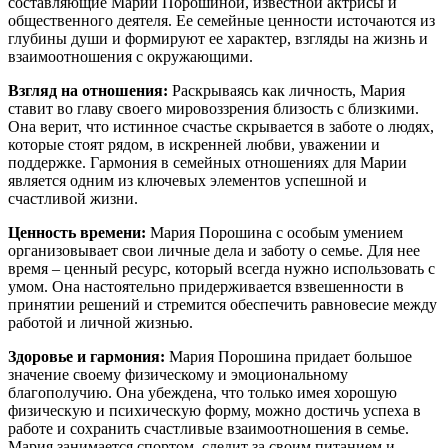
составляющие Марии Порошиной, известной актрисы и
общественного деятеля. Ее семейные ценности источаются из
глубины души и формируют ее характер, взгляды на жизнь и
взаимоотношения с окружающими.
Взгляд на отношения:
Раскрываясь как личность, Мария
ставит во главу своего мировоззрения близость с близкими.
Она верит, что истинное счастье скрывается в заботе о людях,
которые стоят рядом, в искренней любви, уважении и
поддержке. Гармония в семейных отношениях для Марии
является одним из ключевых элементов успешной и
счастливой жизни.
Ценность времени:
Мария Порошина с особым умением
организовывает свои личные дела и заботу о семье. Для нее
время – ценный ресурс, который всегда нужно использовать с
умом. Она настоятельно придерживается взвешенности в
принятии решений и стремится обеспечить равновесие между
работой и личной жизнью.
Здоровье и гармония:
Мария Порошина придает большое
значение своему физическому и эмоциональному
благополучию. Она убеждена, что только имея хорошую
физическую и психическую форму, можно достичь успеха в
работе и сохранить счастливые взаимоотношения в семье.
Мария занимается спортом, следит за своим питанием и