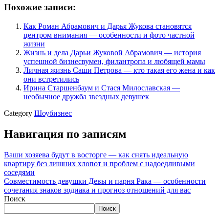
Похожие записи:
Как Роман Абрамович и Дарья Жукова становятся
центром внимания — особенности и фото частной
жизни
Жизнь и дела Дарьи Жуковой Абрамович — история
успешной бизнесвумен, филантропа и любящей мамы
Личная жизнь Саши Петрова — кто такая его жена и как
они встретились
Ирина Старшенбаум и Стася Милославская —
необычное дружба звездных девушек
Category
Шоубизнес
Навигация по записям
Ваши хозяева будут в восторге — как снять идеальную
квартиру без лишних хлопот и проблем с надоедливыми
соседями
Совместимость девушки Девы и парня Рака — особенности
сочетания знаков зодиака и прогноз отношений для вас
Поиск
Поиск