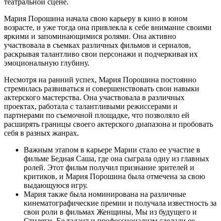
театральной сцене.
Мария Порошина начала свою карьеру в кино в юном
возрасте, и уже тогда она привлекла к себе внимание своими
яркими и запоминающимися ролями. Она активно
участвовала в съемках различных фильмов и сериалов,
раскрывая талантливо свои персонажи и подчеркивая их
эмоциональную глубину.
Несмотря на ранний успех, Мария Порошина постоянно
стремилась развиваться и совершенствовать свои навыки
актерского мастерства. Она участвовала в различных
проектах, работала с талантливыми режиссерами и
партнерами по съемочной площадке, что позволяло ей
расширять границы своего актерского диапазона и пробовать
себя в разных жанрах.
Важным этапом в карьере Марии стало ее участие в
фильме Бедная Саша, где она сыграла одну из главных
ролей. Этот фильм получил признание зрителей и
критиков, и Мария Порошина была отмечена за свою
выдающуюся игру.
Мария также была номинирована на различные
кинематографические премии и получала известность за
свои роли в фильмах Женщины, Мы из будущего и
Стиляги. Ее талант и профессионализм сделали ее