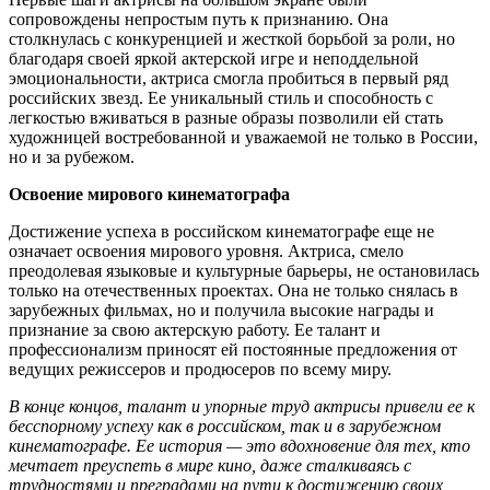
сопровождены непростым путь к признанию. Она
столкнулась с конкуренцией и жесткой борьбой за роли, но
благодаря своей яркой актерской игре и неподдельной
эмоциональности, актриса смогла пробиться в первый ряд
российских звезд. Ее уникальный стиль и способность с
легкостью вживаться в разные образы позволили ей стать
художницей востребованной и уважаемой не только в России,
но и за рубежом.
Освоение мирового кинематографа
Достижение успеха в российском кинематографе еще не
означает освоения мирового уровня. Актриса, смело
преодолевая языковые и культурные барьеры, не остановилась
только на отечественных проектах. Она не только снялась в
зарубежных фильмах, но и получила высокие награды и
признание за свою актерскую работу. Ее талант и
профессионализм приносят ей постоянные предложения от
ведущих режиссеров и продюсеров по всему миру.
В конце концов, талант и упорные труд актрисы привели ее к
бесспорному успеху как в российском, так и в зарубежном
кинематографе. Ее история — это вдохновение для тех, кто
мечтает преуспеть в мире кино, даже сталкиваясь с
трудностями и преградами на пути к достижению своих