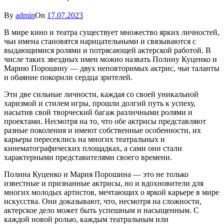
By
admin
On
17.07.2023
В мире кино и театра существует множество ярких личностей,
чьи имена становятся нарицательными и связываются с
выдающимися ролями и потрясающей актерской работой. В
числе таких звездных имен можно назвать Полину Куценко и
Марию Порошину — двух неповторимых актрис, чьи таланты
и обаяние покорили сердца зрителей.
Эти две сильные личности, каждая со своей уникальной
харизмой и стилем игры, прошли долгий путь к успеху,
насытив свой творческий багаж различными ролями и
проектами. Несмотря на то, что обе актрисы представляют
разные поколения и имеют собственные особенности, их
карьеры пересеклись на многих театральных и
кинематографических площадках, а сами они стали
характерными представителями своего времени.
Полина Куценко и Мария Порошина — это не только
известные и признанные актрисы, но и вдохновители для
многих молодых артистов, мечтающих о яркой карьере в мире
искусства. Они доказывают, что, несмотря на сложности,
актерское дело может быть успешным и насыщенным. С
каждой новой ролью, каждым театральным или