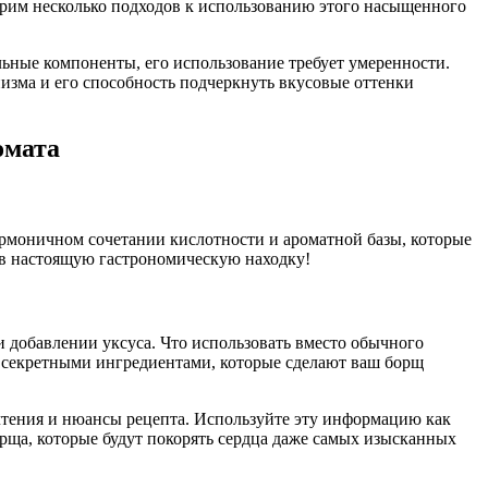
отрим несколько подходов к использованию этого насыщенного
льные компоненты, его использование требует умеренности.
низма и его способность подчеркнуть вкусовые оттенки
омата
гармоничном сочетании кислотности и ароматной базы, которые
ь в настоящую гастрономическую находку!
добавлении уксуса. Что использовать вместо обычного
с секретными ингредиентами, которые сделают ваш борщ
чтения и нюансы рецепта. Используйте эту информацию как
орща, которые будут покорять сердца даже самых изысканных