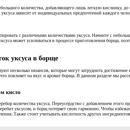
небольшого количества, добавляющего лишь легкую кислинку, до
 уксуса зависит от индивидуальных предпочтений каждого чело
ировать с различными количествами уксуса. Начните с небольшо
уксуса может усиливаться в процессе приготовления борща, поэ
ок уксуса в борще
вуют несколько нюансов, которые могут затруднить достижение и
 что повлияет на вкус и аромат борща. В данном разделе мы ра
ом кисло
ебор количества уксуса. Переусердство с добавлением этого пр
ребит уксусом, и борщ потеряет свою гармонию. Чтобы избежать
ления. Также стоит учитывать кислотность других ингредиентов