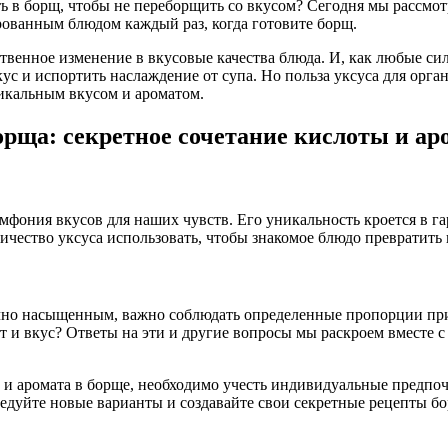
ить в борщ, чтобы не переборщить со вкусом? Сегодня мы рассм
рованным блюдом каждый раз, когда готовите борщ.
ственное изменение в вкусовые качества блюда. И, как любые си
с и испортить наслаждение от супа. Но польза уксуса для орга
икальным вкусом и ароматом.
рща: секретное сочетание кислоты и ар
симфония вкусов для наших чувств. Его уникальность кроется в 
личество уксуса использовать, чтобы знакомое блюдо превратит
чно насыщенным, важно соблюдать определенные пропорции при 
т и вкус? Ответы на эти и другие вопросы мы раскроем вместе 
 и аромата в борще, необходимо учесть индивидуальные предпо
ледуйте новые варианты и создавайте свои секретные рецепты б