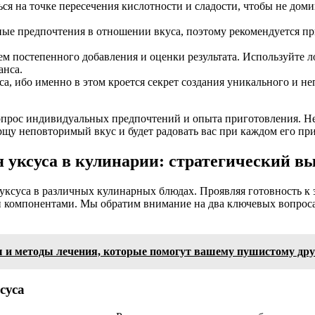
ся на точке пересечения кислотности и сладости, чтобы не доми
ые предпочтения в отношении вкуса, поэтому рекомендуется п
ем постепенного добавления и оценки результата. Используйте 
анса.
са, ибо именно в этом кроется секрет создания уникального и н
опрос индивидуальных предпочтений и опыта приготовления. Не
рщу неповторимый вкус и будет радовать вас при каждом его пр
 уксуса в кулинарии: стратегический вы
уксуса в различных кулинарных блюдах. Проявляя готовность к
ми компонентами. Мы обратим внимание на два ключевых вопроса
ы и методы лечения, которые помогут вашему пушистому дру
суса