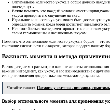
Оптимальное количество уксуса в борще должно находить
подчеркнуть.
Важно помнить, что каждый человек имеет индивидуальн
уксуса проверять его ощущение на вкус.
Идеальное количество уксуса может быть достигнуто пут
определить момент, когда борщ достигнет идеального бал
Не стоит бояться экспериментировать с количеством уксу
своим гармоничным и насыщенным вкусом.
Помните, что оптимальное количество уксуса в борще — это в
сочетание кислотности и сладости, которое подарит вашему бо
Важность момента и метода применения
В этом разделе мы рассмотрим важные аспекты использования 
важный ингредиент, как уксус, и его взаимодействие с други
его приготовления для достижения желаемого результата.
Читайте также:
Насморк у котенка - причины, симптом
Выбор оптимального момента для применения ук