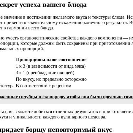
екрет успеха вашего блюда
значение в достижении желаемого вкуса и текстуры блюда. Ис
привести к значительному искажению конечного результата. Ведь
 в гармонии всего блюда.
 учесть органолептические свойства каждого компонента — их в
ропорции, которые должны быть сохранены при приготовлении л
тимальных пропорций.
Пропорциональное соотношение
1 к 3 (в зависимости от вида мяса)
3 к 1 (преобладание овощей)
По вкусу, но предельно осторожно
екстура
В соответствии с рецептом
оженные голубцы в сковороде, чтобы они были идеально соч
тах, вы сможете добиться отличных результатов в приготовле
куса и уникальности каждого кулинарного шедевра.
придает борщу неповторимый вкус