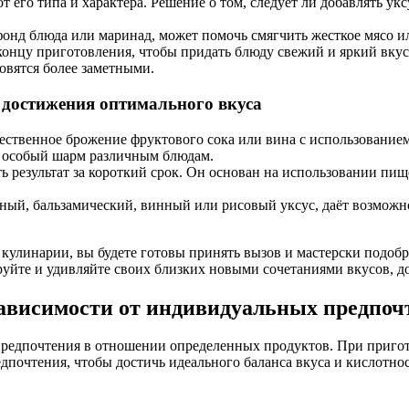
 его типа и характера. Решение о том, следует ли добавлять укс
фонд блюда или маринад, может помочь смягчить жесткое мясо и
онцу приготовления, чтобы придать блюду свежий и яркий вкус. 
овятся более заметными.
 достижения оптимального вкуса
ственное брожение фруктового сока или вина с использованием 
 особый шарм различным блюдам.
ь результат за короткий срок. Он основан на использовании пи
чный, бальзамический, винный или рисовый уксус, даёт возможн
кулинарии, вы будете готовы принять вызов и мастерски подобр
уйте и удивляйте своих близких новыми сочетаниями вкусов, д
зависимости от индивидуальных предпоч
редпочтения в отношении определенных продуктов. При пригото
дпочтения, чтобы достичь идеального баланса вкуса и кислотно