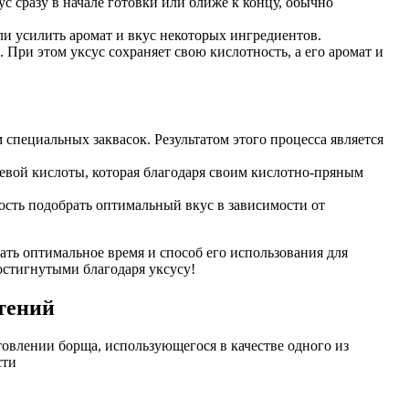
ус сразу в начале готовки или ближе к концу, обычно
ли усилить аромат и вкус некоторых ингредиентов.
При этом уксус сохраняет свою кислотность, а его аромат и
специальных заквасок. Результатом этого процесса является
щевой кислоты, которая благодаря своим кислотно-пряным
ость подобрать оптимальный вкус в зависимости от
ать оптимальное время и способ его использования для
остигнутыми благодаря уксусу!
тений
влении борща, использующегося в качестве одного из
сти