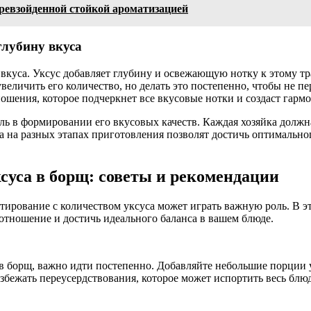
ревзойденной стойкой ароматизацией
глубину вкуса
 вкуса. Уксус добавляет глубину и освежающую нотку к этому тр
величить его количество, но делать это постепенно, чтобы не 
тношения, которое подчеркнет все вкусовые нотки и создаст гарм
ль в формировании его вкусовых качеств. Каждая хозяйка должна
а на разных этапах приготовления позволят достичь оптимально
суса в борщ: советы и рекомендации
нтирование с количеством уксуса может играть важную роль. В э
отношение и достичь идеального баланса в вашем блюде.
 в борщ, важно идти постепенно. Добавляйте небольшие порции 
избежать переусердствования, которое может испортить весь блю