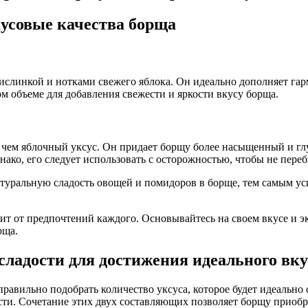
кусовые качества борща
ислинкой и нотками свежего яблока. Он идеально дополняет га
 объеме для добавления свежести и яркости вкусу борща.
 чем яблочный уксус. Он придает борщу более насыщенный и гл
ако, его следует использовать с осторожностью, чтобы не пере
натуральную сладость овощей и помидоров в борще, тем самым ус
ит от предпочтений каждого. Основывайтесь на своем вкусе и э
рща.
сладости для достижения идеального вку
равильно подобрать количество уксуса, которое будет идеально
ости. Сочетание этих двух составляющих позволяет борщу приобр