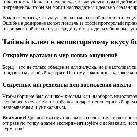
пикантность. Но как определить, сколько уксуса нужно добав
ингредиента, чтобы вы могли наслаждаться идеально сбаланси
Важно отметить, что уксус – вещество, способное внести суще
Ошибка в дозировке может повлечь за собой прогорклый привку
позволяют найти золотую середину и насладиться борщом с ун
Тайный ключ к неповторимому вкусу бо
Откройте вратами в мир новых ощущений
Борщ – это не только объедение для желудка, но и настоящая 
придают ему особый колорит. Поэтому важно понять, какое ко
Секретные ингредиенты для достижения идеала
Чтобы борщ не был слишком кислым или, наоборот, недостато
столового уксуса? Какие добавки подарят неповторимый арома
незабываемым и уникальным.
Внимание!
Для достижения идеального сочетания кислотности
отправную точку, а затем экспериментируйте с добавками, исс
гурманов!