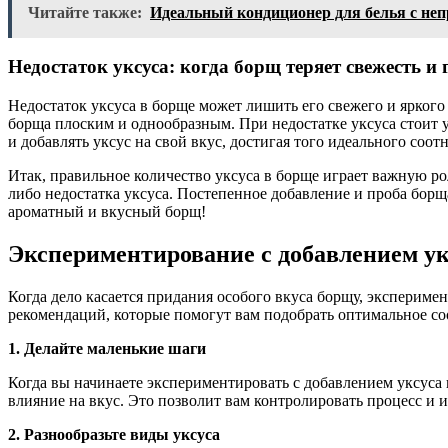
Читайте также:
Идеальный кондиционер для белья с неп
Недостаток уксуса: когда борщ теряет свежесть и 
Недостаток уксуса в борще может лишить его свежего и яркого
борща плоским и однообразным. При недостатке уксуса стоит у
и добавлять уксус на свой вкус, достигая того идеального соо
Итак, правильное количество уксуса в борще играет важную ро
либо недостатка уксуса. Постепенное добавление и проба борщ
ароматный и вкусный борщ!
Экспериментирование с добавлением ук
Когда дело касается придания особого вкуса борщу, экспериме
рекомендаций, которые помогут вам подобрать оптимальное со
1. Делайте маленькие шаги
Когда вы начинаете экспериментировать с добавлением уксуса
влияние на вкус. Это позволит вам контролировать процесс и 
2. Разнообразьте виды уксуса