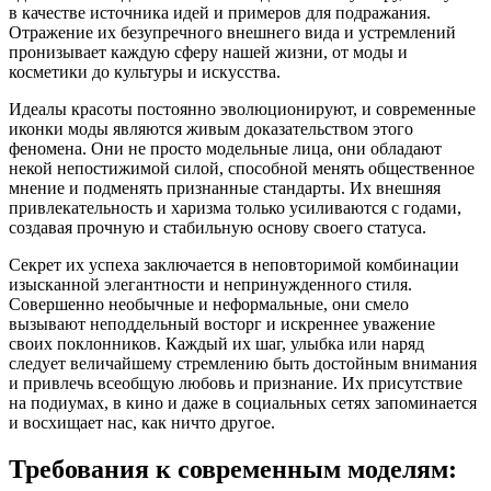
в качестве источника идей и примеров для подражания.
Отражение их безупречного внешнего вида и устремлений
пронизывает каждую сферу нашей жизни, от моды и
косметики до культуры и искусства.
Идеалы красоты постоянно эволюционируют, и современные
иконки моды являются живым доказательством этого
феномена. Они не просто модельные лица, они обладают
некой непостижимой силой, способной менять общественное
мнение и подменять признанные стандарты. Их внешняя
привлекательность и харизма только усиливаются с годами,
создавая прочную и стабильную основу своего статуса.
Секрет их успеха заключается в неповторимой комбинации
изысканной элегантности и непринужденного стиля.
Совершенно необычные и неформальные, они смело
вызывают неподдельный восторг и искреннее уважение
своих поклонников. Каждый их шаг, улыбка или наряд
следует величайшему стремлению быть достойным внимания
и привлечь всеобщую любовь и признание. Их присутствие
на подиумах, в кино и даже в социальных сетях запоминается
и восхищает нас, как ничто другое.
Требования к современным моделям: