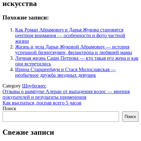
искусства
Похожие записи:
Как Роман Абрамович и Дарья Жукова становятся
центром внимания — особенности и фото частной
жизни
Жизнь и дела Дарьи Жуковой Абрамович — история
успешной бизнесвумен, филантропа и любящей мамы
Личная жизнь Саши Петрова — кто такая его жена и как
они встретились
Ирина Старшенбаум и Стася Милославская —
необычное дружба звездных девушек
Category
Шоубизнес
Навигация
Отзывы о шампуне Алеран от выпадения волос — мнения
покупателей и результаты применения
по
Как выспаться, поспав всего 5 часов
записям
Поиск
Поиск
Свежие записи