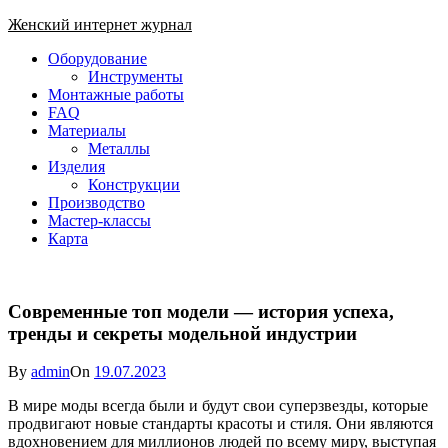
Skip
Женский интернет журнал
to
Close
Оборудование
content
Menu
Инструменты
Монтажные работы
FAQ
Материалы
Металлы
Изделия
Конструкции
Производство
Мастер-классы
Карта
Современные топ модели — история успеха,
тренды и секреты модельной индустрии
By
admin
On
19.07.2023
В мире моды всегда были и будут свои суперзвезды, которые
продвигают новые стандарты красоты и стиля. Они являются
вдохновением для миллионов людей по всему миру, выступая