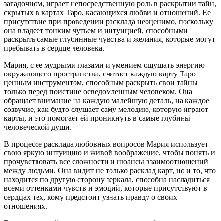
загадочном, играет непосредственную роль в раскрытии тайн,
скрытых в картах Таро, касающихся любви и отношений. Ее
присутствие при проведении расклада неоценимо, поскольку
она владеет тонким чутьем и интуицией, способными
раскрыть самые глубинные чувства и желания, которые могут
пребывать в сердце человека.
Мария, с ее мудрыми глазами и умением ощущать энергию
окружающего пространства, считает каждую карту Таро
ценным инструментом, способным раскрыть свои тайны
только перед поистине осведомленным человеком. Она
обращает внимание на каждую малейшую деталь, на каждое
созвучие, как будто слушает саму мелодию, которую играют
карты, и это помогает ей проникнуть в самые глубины
человеческой души.
В процессе расклада любовных вопросов Мария использует
свою яркую интуицию и живой воображение, чтобы понять и
прочувствовать все сложности и нюансы взаимоотношений
между людьми. Она видит не только расклад карт, но и то, что
находится по другую сторону зеркала, способна насладиться
всеми оттенками чувств и эмоций, которые присутствуют в
сердцах тех, кому предстоит узнать правду о своих
отношениях.