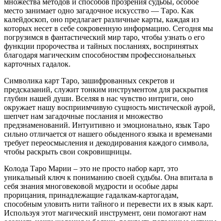
множества методов и способов прозрения судьбы, особое
место занимает одно загадочное искусство — Таро. Как
калейдоскоп, оно предлагает различные карты, каждая из
которых несет в себе сокровенную информацию. Сегодня мы
погрузимся в фантастический мир таро, чтобы узнать о его
функции пророчества и тайных посланиях, воспринятых
благодаря магическим способностям профессиональных
карточных гадалок.
Символика карт Таро, зашифрованных секретов и
предсказаний, служит тонким инструментом для раскрытия
глубин нашей души. Вселяя в нас чувство интриги, оно
окружает нашу восприимчивую сущность мистической аурой,
шепчет нам загадочные послания и множество
предзнаменований. Интуитивно и эмоционально, язык Таро
сильно отличается от нашего обыденного языка и временами
требует переосмысления и декодирования каждого символа,
чтобы раскрыть свои сокровищницы.
Колода Таро Марии – это не просто набор карт, это
уникальный ключ к пониманию своей судьбы. Она впитала в
себя знания многовековой мудрости и особые дары
прорицания, принадлежащие гадалкам-картогадам,
способным уловить нити тайного и перевести их в язык карт.
Используя этот магический инструмент, они помогают нам