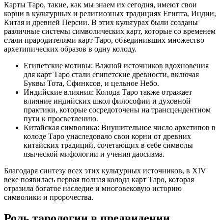
Карты Таро, такие, как мы знаем их сегодня, имеют свои
корни в культурных и религиозных традициях Египта, Индии,
Китая и древней Персии. В этих культурах были созданы
различные системы символических карт, которые со временем
стали прародителями карт Таро, объединивших множество
архетипических образов в одну колоду.
Египетские мотивы: Важной источников вдохновения
для карт Таро стали египетские древности, включая
Буквы Тота, Сфинксов, и цельное Небо.
Индийские влияния: Колода Таро также отражает
влияние индийских школ философии и духовной
практики, которые сосредоточены на трансцендентном
пути к просветлению.
Китайская символика: Внушительное число архетипов в
колоде Таро унаследовало свои корни от древних
китайских традиций, сочетающих в себе символы
языческой мифологии и учения даосизма.
Благодаря синтезу всех этих культурных источников, в XIV
веке появилась первая полная колода карт Таро, которая
отразила богатое наследие и многовековую историю
символики и пророчества.
Роль тарологии в предвидении