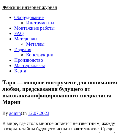
Skip
Женский интернет журнал
to
Close
Оборудование
content
Menu
Инструменты
Монтажные работы
FAQ
Материалы
Металлы
Изделия
Конструкции
Производство
Мастер-классы
Карта
Таро — мощное инструмент для понимания
любви, предсказания будущего от
высококвалифицированного специалиста
Марии
By
admin
On
12.07.2023
В мире, где столь многое остается неизвестным, жажду
раскрыть тайны будущего испытывают многие. Среди