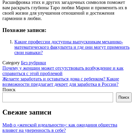
Расшифровка этих и других загадочных символов поможет
вам раскрыть глубины Таро любви Марии и применить их в
своей жизни для улучшения отношений и достижения
гармонии в любви.
Похожие записи:
Какие профессии доступны выпускникам механико-
математического факультета и где они могут применить
свои навыки?
Category
Без рубрики
Навигация
Почему у женщин может отсутствовать возбуждение и как
справиться с этой проблемой
по
Желаете заработать и оставаться дома с ребенком? Какие
записям
возможности предлагает декрет для заработка в России?
Поиск
Поиск
Свежие записи
Миф о «женской идеальности»: как ожидания общества
влияют на уверенность в себе?