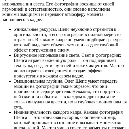
использовании света. Его фотографии восхищают своей
гармонией и естественностью, они словно наполнены
живыми эмоциями и передают атмосферу момента,
застывшего в кадре.
Уникальные ракурсы. Шепс неуклонно стремится к
оригинальности, и его фотографии в полной мере это
отражают. В каждом кадре он умело подбирает ракурс,
который выделяет объект съемки и создает глубокий
эффект погружения в сцену.
Виртуозное использование света. Свет в фотографиях
Шепса играет важнейшую роль — он подчеркивает
текстуры, создает игру теней и ярких акцентов. Мастер
ловко играет с освещением и создает эффект
присутствия в каждом своем кадре.
Эмоциональная глубина. Олег Шепс умеет передать
эмоции на фотографии таким образом, что они
проникают в сердце зрителя. Неважно, это портреты,
пейзажи или события — в каждом кадре скрыта не
только визуальная красота, но и глубокая эмоциональная
суть.
Индивидуальность каждого кадра. Каждая фотография
Шепса — это отдельная история, собственный мир,
который проникает в сознание и вызывает множество
впечатлений. Мастер умело сочетает элементы и создает