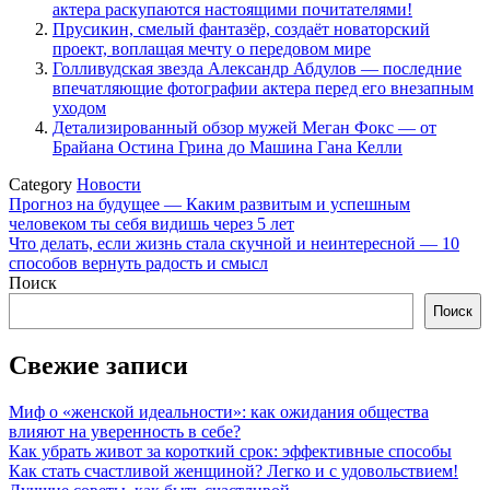
актера раскупаются настоящими почитателями!
Прусикин, смелый фантазёр, создаёт новаторский
проект, воплащая мечту о передовом мире
Голливудская звезда Александр Абдулов — последние
впечатляющие фотографии актера перед его внезапным
уходом
Детализированный обзор мужей Меган Фокс — от
Брайана Остина Грина до Машина Гана Келли
Category
Новости
Навигация
Прогноз на будущее — Каким развитым и успешным
человеком ты себя видишь через 5 лет
по
Что делать, если жизнь стала скучной и неинтересной — 10
записям
способов вернуть радость и смысл
Поиск
Поиск
Свежие записи
Миф о «женской идеальности»: как ожидания общества
влияют на уверенность в себе?
Как убрать живот за короткий срок: эффективные способы
Как стать счастливой женщиной? Легко и с удовольствием!