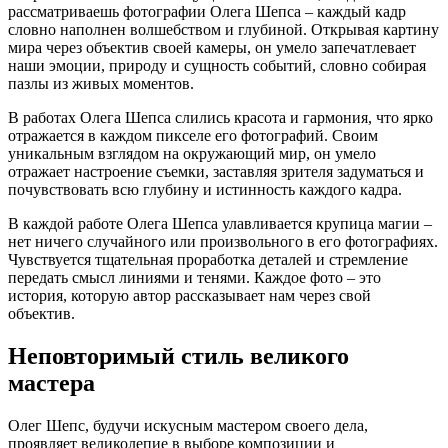
рассматриваешь фотографии Олега Шепса – каждый кадр
словно наполнен волшебством и глубиной. Открывая картину
мира через объектив своей камеры, он умело запечатлевает
наши эмоции, природу и сущность событий, словно собирая
пазлы из живых моментов.
В работах Олега Шепса слились красота и гармония, что ярко
отражается в каждом пикселе его фотографий. Своим
уникальным взглядом на окружающий мир, он умело
отражает настроение съемки, заставляя зрителя задуматься и
почувствовать всю глубину и истинность каждого кадра.
В каждой работе Олега Шепса улавливается крупица магии –
нет ничего случайного или произвольного в его фотографиях.
Чувствуется тщательная проработка деталей и стремление
передать смысл линиями и тенями. Каждое фото – это
история, которую автор рассказывает нам через свой
объектив.
Неповторимый стиль великого
мастера
Олег Шепс, будучи искусным мастером своего дела,
проявляет великолепие в выборе композиции и