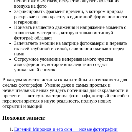
непостижимым глазу, искусство ощутить колебания
воздуха на фото
Зафиксировать фрагмент времени, в котором природа
раскрывает свою красоту в единичной форме нежности
и гармонии
Поймать изящество движения и напряжение момента с
тонкостью мастерства, которую только истинnyй
фотограф обладает
Запечатлеть эмоции на матрице фотокамеры и передать
их всей глубиной и силой, словно они оживают перед
нами
Остроумное уловление непередаваемого чувства
атмосферности, которое впоследствии создаст
уникальный снимок
В каждом моменте истины скрыты тайны и возможности для
смелых фотографов. Умение даже в самых простых и
незначительных вещах увидеть потенциал для сакральности и
прелести — вот суть мастерства фотографа, который способен
перенести зрителя в иную реальность, полную новых
открытий и эмоций.
Похожие записи:
Евгений Миронов и его сын — новые фотографии