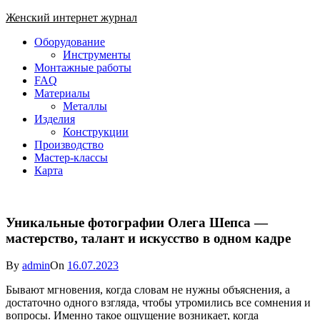
Skip
Женский интернет журнал
to
Close
Оборудование
content
Menu
Инструменты
Монтажные работы
FAQ
Материалы
Металлы
Изделия
Конструкции
Производство
Мастер-классы
Карта
Уникальные фотографии Олега Шепса —
мастерство, талант и искусство в одном кадре
By
admin
On
16.07.2023
Бывают мгновения, когда словам не нужны объяснения, а
достаточно одного взгляда, чтобы утромились все сомнения и
вопросы. Именно такое ощущение возникает, когда