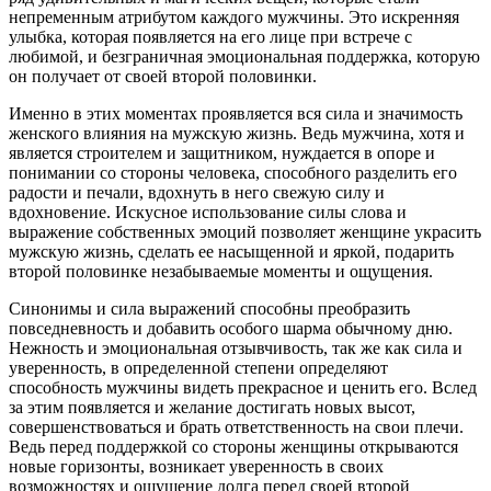
непременным атрибутом каждого мужчины. Это искренняя
улыбка, которая появляется на его лице при встрече с
любимой, и безграничная эмоциональная поддержка, которую
он получает от своей второй половинки.
Именно в этих моментах проявляется вся сила и значимость
женского влияния на мужскую жизнь. Ведь мужчина, хотя и
является строителем и защитником, нуждается в опоре и
понимании со стороны человека, способного разделить его
радости и печали, вдохнуть в него свежую силу и
вдохновение. Искусное использование силы слова и
выражение собственных эмоций позволяет женщине украсить
мужскую жизнь, сделать ее насыщенной и яркой, подарить
второй половинке незабываемые моменты и ощущения.
Синонимы и сила выражений способны преобразить
повседневность и добавить особого шарма обычному дню.
Нежность и эмоциональная отзывчивость, так же как сила и
уверенность, в определенной степени определяют
способность мужчины видеть прекрасное и ценить его. Вслед
за этим появляется и желание достигать новых высот,
совершенствоваться и брать ответственность на свои плечи.
Ведь перед поддержкой со стороны женщины открываются
новые горизонты, возникает уверенность в своих
возможностях и ощущение долга перед своей второй