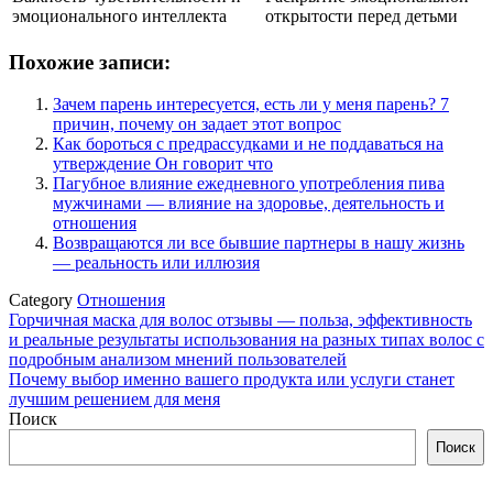
эмоционального интеллекта
открытости перед детьми
Похожие записи:
Зачем парень интересуется, есть ли у меня парень? 7
причин, почему он задает этот вопрос
Как бороться с предрассудками и не поддаваться на
утверждение Он говорит что
Пагубное влияние ежедневного употребления пива
мужчинами — влияние на здоровье, деятельность и
отношения
Возвращаются ли все бывшие партнеры в нашу жизнь
— реальность или иллюзия
Category
Отношения
Навигация
Горчичная маска для волос отзывы — польза, эффективность
и реальные результаты использования на разных типах волос с
по
подробным анализом мнений пользователей
записям
Почему выбор именно вашего продукта или услуги станет
лучшим решением для меня
Поиск
Поиск