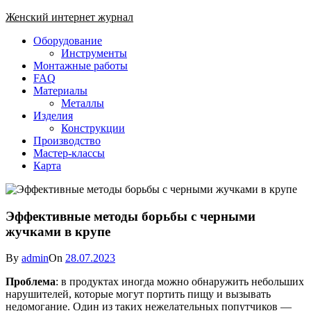
Skip
Женский интернет журнал
to
Close
Оборудование
content
Menu
Инструменты
Монтажные работы
FAQ
Материалы
Металлы
Изделия
Конструкции
Производство
Мастер-классы
Карта
Эффективные методы борьбы с черными
жучками в крупе
By
admin
On
28.07.2023
Проблема
: в продуктах иногда можно обнаружить небольших
нарушителей, которые могут портить пищу и вызывать
недомогание. Один из таких нежелательных попутчиков —