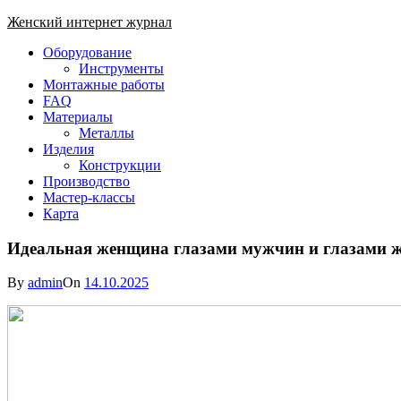
Skip
Женский интернет журнал
to
Close
Оборудование
content
Menu
Инструменты
Монтажные работы
FAQ
Материалы
Металлы
Изделия
Конструкции
Производство
Мастер-классы
Карта
Идеальная женщина глазами мужчин и глазами ж
By
admin
On
14.10.2025