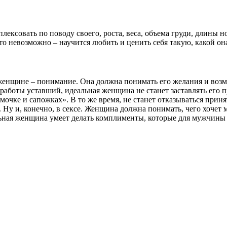
ексовать по поводу своего, роста, веса, объема груди, длины ног
это невозможно – научится любить и ценить себя такую, какой она
женщине – понимание. Она должна понимать его желания и возмо
с работы уставший, идеальная женщина не станет заставлять его 
мочке и сапожках». В то же время, не станет отказываться приня
у и, конечно, в сексе. Женщина должна понимать, чего хочет му
ьная женщина умеет делать комплименты, которые для мужчины 