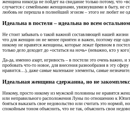
женщина никогда не пойдет на свидание только потому, что «все
случается с семейными женщинами, увязнувшими в быту, не стан
любовь не перешла в полнейший эгоизм – этого не любит не о
Идеальна в постели – идеальна во всем остальном
Не стоит забывать о такой важной составляющей нашей жизни как
что для женщин он не менее приятен и важен, поэтому еще одн
никому не нравятся женщины, которые лежат бревном в постели
только дело доходит до «остаться на ночь» (неважно, кто у ког
Да-да, именно азарт, игривость – в постели это очень важно,
пробовать что-то новое, для внесения разнообразия в эту сферу
нравится…), даже самые маленькие элементы, самые незначите
Идеальная женщина сдержанна, но не закомплек
Никому, просто никому из мужской половины не нравятся женщ
или неправильного расположения Луны по отношению к Юпитер
бояться выказать свое недовольство или считать это нормой, н
спокойным тоном объяснить, что не так, объяснить свои недов