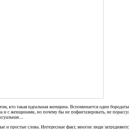
том, кто такая идеальная женщина. Вспоминается один бородатый
ла и с женщинами, но почему бы не пофантазировать, не порассу
ексуальная…
ые и простые слова. Интересные факт, многие люди затрудняются