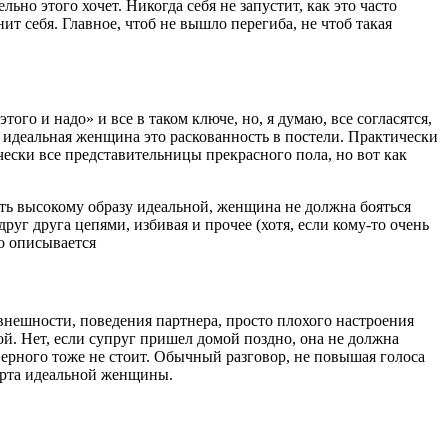
ьно этого хочет. Никогда себя не запустит, как это часто
т себя. Главное, чтоб не вышло перегиба, не чтоб такая
ого и надо» и все в таком ключе, но, я думаю, все согласятся,
 идеальная женщина это раскованность в постели. Практически
ески все представительницы прекрасного пола, но вот как
вать высокому образу идеальной, женщина не должна бояться
руг друга цепями, избивая и прочее (хотя, если кому-то очень
о описывается
внешности, поведения партнера, просто плохого настроения
. Нет, если супруг пришел домой поздно, она не должна
оверного тоже не стоит. Обычный разговор, не повышая голоса
черта идеальной женщины.