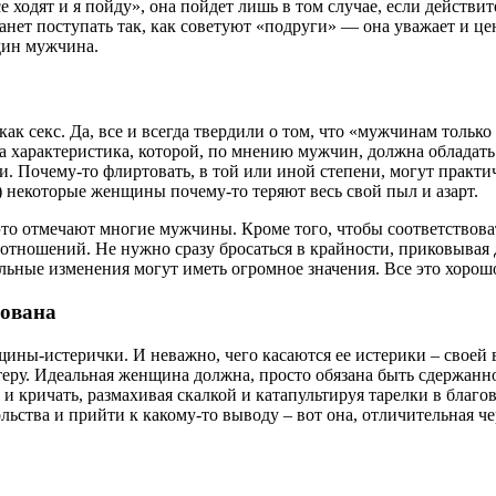
 ходят и я пойду», она пойдет лишь в том случае, если действител
ет поступать так, как советуют «подруги» — она уважает и цени
дин мужчина.
 секс. Да, все и всегда твердили о том, что «мужчинам только эт
а характеристика, которой, по мнению мужчин, должна обладать
. Почему-то флиртовать, в той или иной степени, могут практич
о) некоторые женщины почему-то теряют весь свой пыл и азарт.
 и это отмечают многие мужчины. Кроме того, чтобы соответство
 отношений. Не нужно сразу бросаться в крайности, приковывая д
льные изменения могут иметь огромное значения. Все это хорош
сована
ины-истерички. И неважно, чего касаются ее истерики – своей 
у. Идеальная женщина должна, просто обязана быть сдержанной
о и кричать, размахивая скалкой и катапультируя тарелки в благ
ольства и прийти к какому-то выводу – вот она, отличительная 