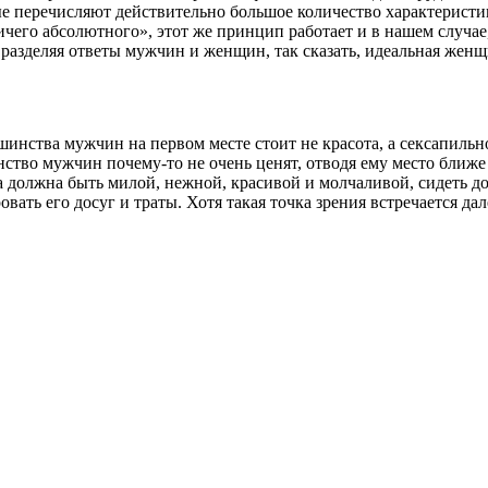
е перечисляют действительно большое количество характеристик,
чего абсолютного», этот же принцип работает и в нашем случае
 разделяя ответы мужчин и женщин, так сказать, идеальная жен
ьшинства мужчин на первом месте стоит не красота, а сексапиль
нство мужчин почему-то не очень ценят, отводя ему место ближе
должна быть милой, нежной, красивой и молчаливой, сидеть дом
овать его досуг и траты. Хотя такая точка зрения встречается да