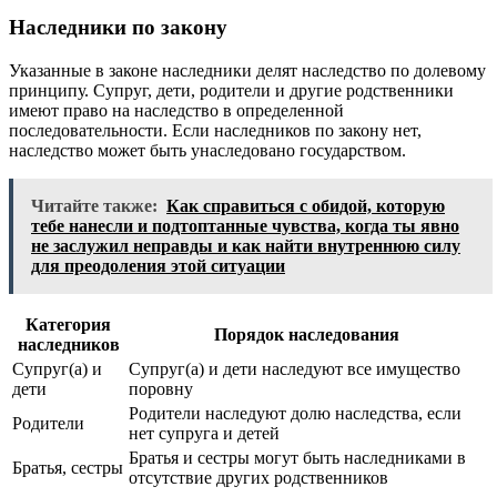
Наследники по закону
Указанные в законе наследники делят наследство по долевому
принципу. Супруг, дети, родители и другие родственники
имеют право на наследство в определенной
последовательности. Если наследников по закону нет,
наследство может быть унаследовано государством.
Читайте также:
Как справиться с обидой, которую
тебе нанесли и подтоптанные чувства, когда ты явно
не заслужил неправды и как найти внутреннюю силу
для преодоления этой ситуации
Категория
Порядок наследования
наследников
Супруг(а) и
Супруг(а) и дети наследуют все имущество
дети
поровну
Родители наследуют долю наследства, если
Родители
нет супруга и детей
Братья и сестры могут быть наследниками в
Братья, сестры
отсутствие других родственников