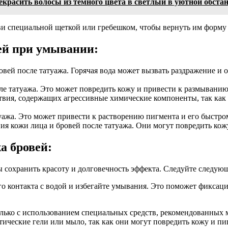
красить волосы из темного цвета в светлый в уютной обста
и специальной щеткой или гребешком, чтобы вернуть им форму 
вей при умывании:
вей после татуажа. Горячая вода может вызвать раздражение и 
сле татуажа. Это может повредить кожу и привести к размыванию
вия, содержащих агрессивные химические компоненты, так как о
туажа. Это может привести к растворению пигмента и его быст
я кожи лица и бровей после татуажа. Они могут повредить кожу
а бровей:
ы сохранить красоту и долговечность эффекта. Следуйте следу
ого контакта с водой и избегайте умывания. Это поможет фикса
только с использованием специальных средств, рекомендованных
тические гели или мыло, так как они могут повредить кожу и п