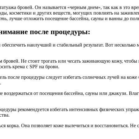
атуажа бровей. Он называется «черным днем», так как в это вр
воды, косметики и других веществ, могущих повлиять на заживле
сть
, лучше отложить посещение бассейна, сауны и ванны до пол
нимание после процедуры:
 обеспечить наилучший и стабильный результат. Вот несколько 
м бровей. Не стоит трогать или чесать заживающую кожу, чтоб
осить крема с SPF на брови.
ель после процедуры следует избегать солнечных лучей на коже
.
 воздержаться от посещения бассейна, сауны или джакузи. Влаг
оцедуры рекомендуется избегать интенсивных физических упра
ства.
я корка. Она позволяет коже вылечиться и восстановиться. Не сл