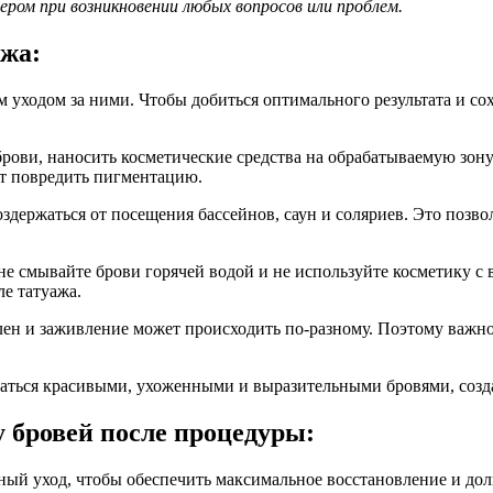
ром при возникновении любых вопросов или проблем.
ажа:
 уходом за ними. Чтобы добиться оптимального результата и со
брови, наносить косметические средства на обрабатываемую зону
ут повредить пигментацию.
оздержаться от посещения бассейнов, саун и соляриев. Это позв
не смывайте брови горячей водой и не используйте косметику 
ле татуажа.
ен и заживление может происходить по-разному. Поэтому важно 
даться красивыми, ухоженными и выразительными бровями, созд
у бровей после процедуры:
ый уход, чтобы обеспечить максимальное восстановление и дол