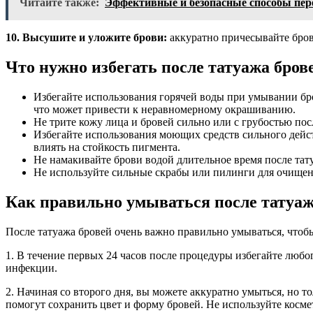
Читайте также:
Эффективные и безопасные способы пере
10. Высушите и уложите брови:
аккуратно причесывайте бров
Что нужно избегать после татуажа бро
Избегайте использования горячей воды при умывании бро
что может привести к неравномерному окрашиванию.
Не трите кожу лица и бровей сильно или с грубостью по
Избегайте использования моющих средств сильного дейст
влиять на стойкость пигмента.
Не намакивайте брови водой длительное время после та
Не используйте сильные скрабы или пилинги для очищени
Как правильно умываться после татуаж
После татуажа бровей очень важно правильно умываться, чтоб
1. В течение первых 24 часов после процедуры избегайте люб
инфекции.
2. Начиная со второго дня, вы можете аккуратно умыться, но 
помогут сохранить цвет и форму бровей. Не используйте косме