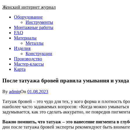
Skip
Женский интернет журнал
to
Close
Оборудование
content
Menu
Инструменты
Монтажные работы
FAQ
Материалы
Металлы
Изделия
Конструкции
Производство
Мастер-классы
Карта
После татуажа бровей правила умывания и ухода
By
admin
On
01.08.2023
Татуаж бровей – это чудо для тех, у кого форма и плотность б
наиболее часто задаваемых вопросов: «Когда можно умываться 
задумывается, как это сделать аккуратно, не повредив пигмент
Важно помнить, что татуаж – это нанесение пигмента в глуб
дни после татуажа бровей эксперты рекомендуют быть внимат