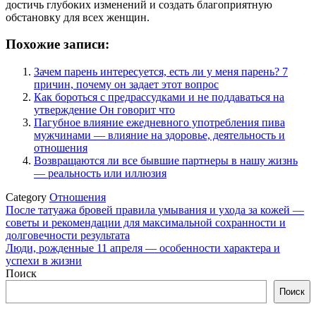
достичь глубоких изменений и создать благоприятную
обстановку для всех женщин.
Похожие записи:
Зачем парень интересуется, есть ли у меня парень? 7
причин, почему он задает этот вопрос
Как бороться с предрассудками и не поддаваться на
утверждение Он говорит что
Пагубное влияние ежедневного употребления пива
мужчинами — влияние на здоровье, деятельность и
отношения
Возвращаются ли все бывшие партнеры в нашу жизнь
— реальность или иллюзия
Category
Отношения
Навигация
После татуажа бровей правила умывания и ухода за кожей —
советы и рекомендации для максимальной сохранности и
по
долговечности результата
записям
Люди, рожденные 11 апреля — особенности характера и
успехи в жизни
Поиск
Поиск