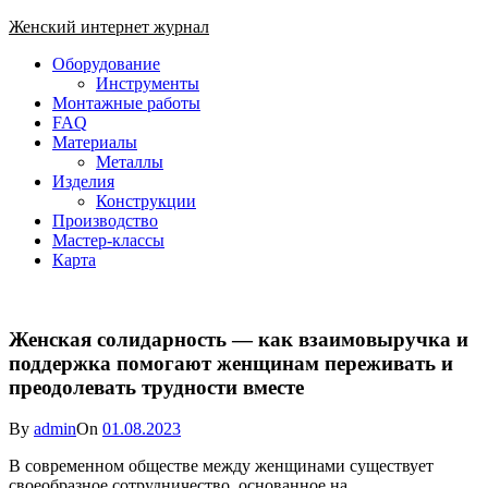
Skip
Женский интернет журнал
to
Close
Оборудование
content
Menu
Инструменты
Монтажные работы
FAQ
Материалы
Металлы
Изделия
Конструкции
Производство
Мастер-классы
Карта
Женская солидарность — как взаимовыручка и
поддержка помогают женщинам переживать и
преодолевать трудности вместе
By
admin
On
01.08.2023
В современном обществе между женщинами существует
своеобразное сотрудничество, основанное на