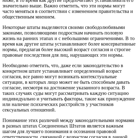
ниже, в то время как другие предпочитают устанавливать его
значительно выше. Важно отметить, что эти нормы могут
часто меняться в соответствии с изменением правительства и
общественным мнением.
Некоторые штаты выделяются своими свободолюбивыми
законами, позволяющими подросткам начинать половую
жизнь на ранних этапах и с небольшими ограничениями. В то
время как другие штаты устанавливают более консервативные
нормы, предлагая более высокий возраст согласия и строгие
правовые последствия для лиц, нарушающих эти нормы.
Необходимо отметить, что, даже если законодательство в
конкретном штате устанавливает определенный возраст
согласия, все равно могут возникать контекстуальные
ситуации, в которых лицо может не быть способным давать
согласие, несмотря на достижение указанного возраста. В
таких случаях суды могут рассматривать каждую ситуацию
индивидуально и учитывать факторы, такие как принуждение
или наличие психических расстройств у участников
сексуальных отношений.
Понимание этих различий между законодательными нормами
в разных штатах Соединенных Штатов является важным
шагом для лучшего понимания и осознания правовой
ответственности, связанной с возрастом согласия в данной